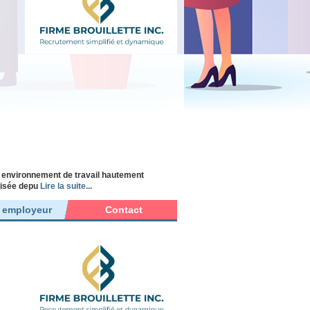
n environnement de travail hautement
alisée depu
Lire la suite...
r employeur
Contact