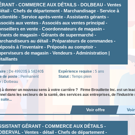
ÉRANT - COMMERCE AUX DÉTAILS - DOLBEAU - Ventes
détail - Chefs de département - Marchandisage - Service à
 clientèle - Service après-vente - Assistants gérants -
sociés aux ventes - Associés aux ventes principal -
nseillers en vente - Coordonnateurs de magasin -
rants de magasin - Gérants de supermarché -
rchandiseurs au détail - Préparateurs de commandes -
éposés à l’inventaire - Préposés au comptoir -
perviseurs de magasin - Vendeurs - Administration |
taillants
aire :
De 49920$ à 58240$
Expérience requise :
5 ans
e de poste :
Permanent
Statut :
Temps plein
e :
Dolbeau
) à donner un nouveau sens à votre carrière ? Firme Brouillette Inc. est un le
nel dans les secteurs de la santé, des services aux entreprises, de l’industrie 
 suite...
Voir offre
Voi
SSISTANT GÉRANT - COMMERCE AUX DÉTAILS -
BERVAL - Ventes - détail - Chefs de département -