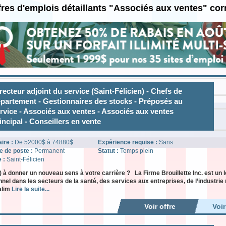
fres d'emplois détaillants "Associés aux ventes" co
recteur adjoint du service (Saint-Félicien) - Chefs de
partement - Gestionnaires des stocks - Préposés au
rvice - Associés aux ventes - Associés aux ventes
incipal - Conseillers en vente
aire :
De 52000$ à 74880$
Expérience requise :
Sans
e de poste :
Permanent
Statut :
Temps plein
e :
Saint-Félicien
) à donner un nouveau sens à votre carrière ? La Firme Brouillette Inc. est un
nel dans les secteurs de la santé, des services aux entreprises, de l’industrie 
alim
Lire la suite...
Voir offre
Voi