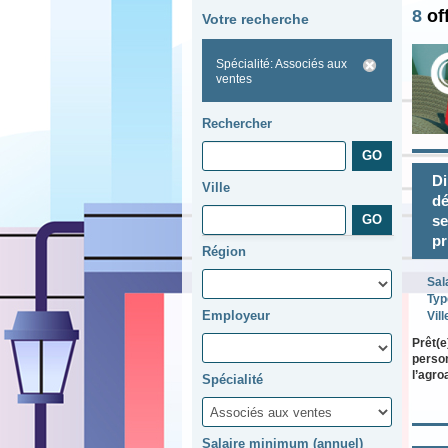
8
of
Votre recherche
Spécialité: Associés aux
ventes
Rechercher
Di
Ville
dé
se
pr
Région
Sal
Typ
Employeur
Vill
Prêt(e
person
l’agro
Spécialité
Salaire minimum (annuel)