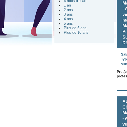
6 mois à 1 an
Ma
1 an
- 
2 ans
ve
3 ans
4 ans
ma
5 ans
Ma
Plus de 5 ans
Pr
Plus de 10 ans
Su
Dé
Sal
Typ
Vill
Prêt(e
profes
A
CH
Ma
- 
ve