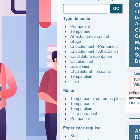
G
- 
la
Type de poste
As
Permanent
Co
Temporaire
Gé
Affectation ou contrat
Stage
Ma
Encadrement - Permanent
Pr
Encadrement - Affectation
Su
Candidature spontanée
Dé
Occasionnel
Saisonnier
Étudiants et finissants
Sal
Temps plein
Typ
filled
Vill
Statut
Prêt(e
person
Temps partiel ou temps plein
Lire la
Temps partiel
Temps plein
Liste de rappel
Permanent
Expérience requise
A
Sans
RO