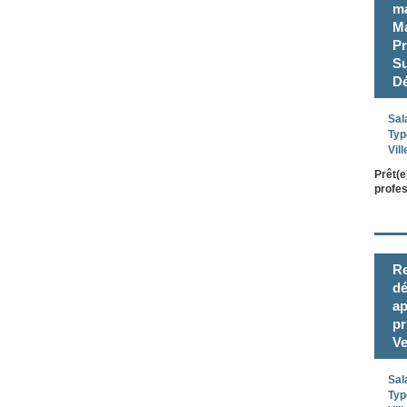
ma
Ma
Pr
Su
Dé
Sal
Typ
Vill
Prêt(e
profes
Re
dé
ap
pr
V
Sal
Typ