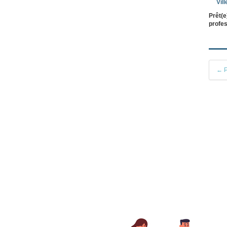
Vill
Prêt(e
profes
← P