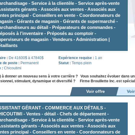
rchandisage - Service à la clientèle - Service après-vente
Assistants gérants - Associés aux ventes - Associés aux
ntes principal - Conseillers en vente - Coordonnateurs de
gasin - Gérants de magasin - Gérants de supermarché -
rchandiseurs au détail - Préparateurs de commandes -
éposés à l’inventaire - Préposés au comptoir -
perviseurs de magasin - Vendeurs - Administration |
taillants
aire :
De 41600$ à 47840$
Expérience requise :
1 an
e de poste :
Permanent
Statut :
Temps plein
e :
Chicoutimi
) à donner un nouveau sens à votre carrière ? Vous souhaitez évoluer dans u
sionnel, stimulant, dynamique et diversifié ? Firme Brouillette Inc. est spéci
Voir offre
Voi
SSISTANT GÉRANT - COMMERCE AUX DÉTAILS -
ICOUTIMI - Ventes - détail - Chefs de département -
rchandisage - Service à la clientèle - Service après-vente
Assistants gérants - Associés aux ventes - Associés aux
ntes principal - Conseillers en vente - Coordonnateurs de