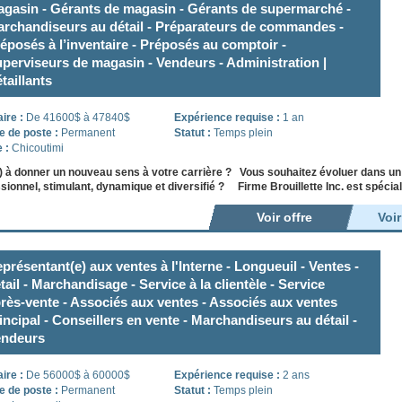
gasin - Gérants de magasin - Gérants de supermarché -
rchandiseurs au détail - Préparateurs de commandes -
éposés à l’inventaire - Préposés au comptoir -
perviseurs de magasin - Vendeurs - Administration |
taillants
aire :
De 41600$ à 47840$
Expérience requise :
1 an
e de poste :
Permanent
Statut :
Temps plein
e :
Chicoutimi
) à donner un nouveau sens à votre carrière ? Vous souhaitez évoluer dans u
sionnel, stimulant, dynamique et diversifié ? Firme Brouillette Inc. est spéci
Voir offre
Voi
présentant(e) aux ventes à l'Interne - Longueuil - Ventes -
tail - Marchandisage - Service à la clientèle - Service
rès-vente - Associés aux ventes - Associés aux ventes
incipal - Conseillers en vente - Marchandiseurs au détail -
endeurs
aire :
De 56000$ à 60000$
Expérience requise :
2 ans
e de poste :
Permanent
Statut :
Temps plein