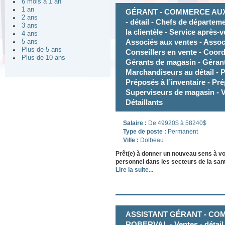
6 mois à 1 an
1 an
GÉRANT - COMMERCE AUX 
2 ans
- détail - Chefs de départem
3 ans
la clientèle - Service après-
4 ans
Associés aux ventes - Associ
5 ans
Plus de 5 ans
Conseillers en vente - Coor
Plus de 10 ans
Gérants de magasin - Géran
Marchandiseurs au détail -
Préposés à l’inventaire - Pr
Superviseurs de magasin - V
Détaillants
Salaire :
De 49920$ à 58240$
Type de poste :
Permanent
Ville :
Dolbeau
Prêt(e) à donner un nouveau sens à vo
personnel dans les secteurs de la santé
Lire la suite...
ASSISTANT GÉRANT - COM
ROBERVAL - Ventes - détail 