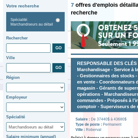
7
offres d'emplois détail
Votre recherche
recherche
Spécialité:
Marchandiseurs au détail
Rechercher
Ville
RESPONSABLE DES CLÉS - R
Marchandisage - Service à la
- Gestionnaires des stocks 
Région
en vente - Coordonnateurs 
magasin - Gérants de super
opérations - Marchandiseurs
Employeur
commandes - Préposés à l’in
comptoir - Superviseurs de
Spécialité
Salaire :
De 37440$ à 43680$
Type de poste :
Permanent
Ville :
Roberval
Salaire minimum (annuel)