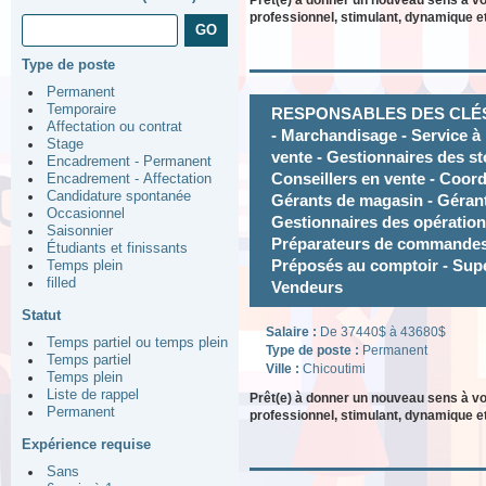
Prêt(e) à donner un nouveau sens à v
professionnel, stimulant, dynamique et
Type de poste
Permanent
Temporaire
RESPONSABLES DES CLÉS - 
Affectation ou contrat
- Marchandisage - Service à l
Stage
vente - Gestionnaires des s
Encadrement - Permanent
Conseillers en vente - Coor
Encadrement - Affectation
Candidature spontanée
Gérants de magasin - Géran
Occasionnel
Gestionnaires des opération
Saisonnier
Préparateurs de commandes -
Étudiants et finissants
Préposés au comptoir - Sup
Temps plein
filled
Vendeurs
Statut
Salaire :
De 37440$ à 43680$
Temps partiel ou temps plein
Type de poste :
Permanent
Temps partiel
Ville :
Chicoutimi
Temps plein
Liste de rappel
Prêt(e) à donner un nouveau sens à v
Permanent
professionnel, stimulant, dynamique et
Expérience requise
Sans