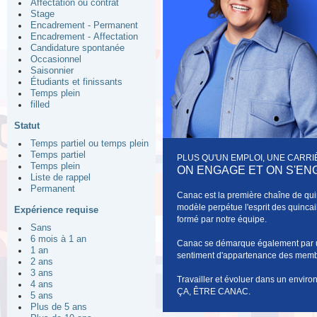
Affectation ou contrat
Stage
Encadrement - Permanent
Encadrement - Affectation
Candidature spontanée
Occasionnel
Saisonnier
Étudiants et finissants
Temps plein
filled
Statut
Temps partiel ou temps plein
Temps partiel
PLUS QU'UN EMPLOI, UNE CARRI
Temps plein
ON ENGAGE ET ON S'ENG
Liste de rappel
Permanent
Canac est la première chaîne de quin
modèle perpétue l'esprit des quincai
Expérience requise
formé par notre équipe.
Sans
6 mois à 1 an
Canac se démarque également par une
1 an
sentiment d'appartenance des membres
2 ans
3 ans
Travailler et évoluer dans un environ
4 ans
ÇA, ÊTRE CANAC.
5 ans
Plus de 5 ans