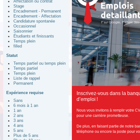
Affectation ou contrat
Stage
Encadrement - Permanent
Encadrement - Affectation
Candidature spontanée
Occasionnel
Saisonnier
Étudiants et finissants
Temps plein
filled
Statut
Temps partiel ou temps plein
Temps partiel
Temps plein
Liste de rappel
Permanent
Expérience requise
Inscrivez-vous dans la banqu
d’emploi !
Sans
6 mois à 1 an
Nous vous invitons à remplir votre CV
1 an
pour une carrière prometteuse.
2 ans
3 ans
4 ans
De plus, en faisant partie de notre b
5 ans
téléphone ou encore la poste pour vous
Plus de 5 ans