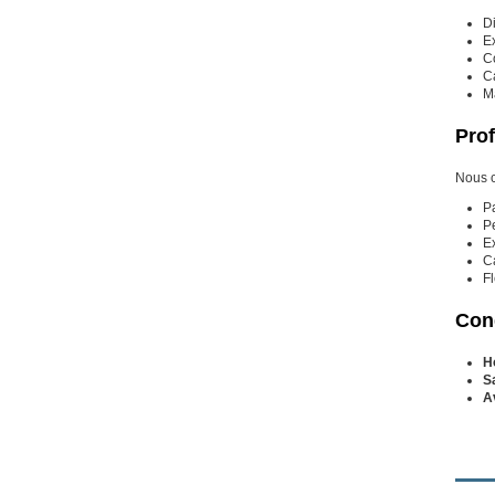
D
E
C
Ca
Ma
Prof
Nous c
Pa
Pe
Ex
Ca
Fl
Cond
H
S
A