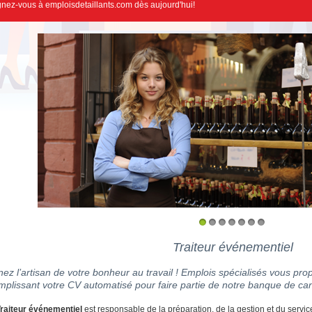
gnez-vous à emploisdetaillants.com dès aujourd'hui!
1
2
3
4
5
6
7
Traiteur événementiel
ez l’artisan de votre bonheur au travail ! Emplois spécialisés vous prop
mplissant votre CV automatisé pour faire partie de notre banque de can
raiteur événementiel
est responsable de la préparation, de la gestion et du servi