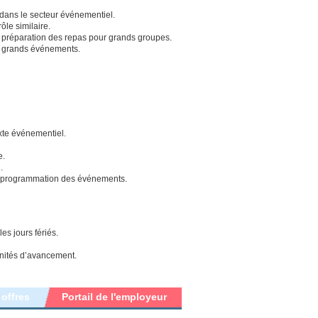
 dans le secteur événementiel.
le similaire.
 préparation des repas pour grands groupes.
de grands événements.
exte événementiel.
e.
.
n la programmation des événements.
es jours fériés.
nités d’avancement.
 offres
Portail de l'employeur