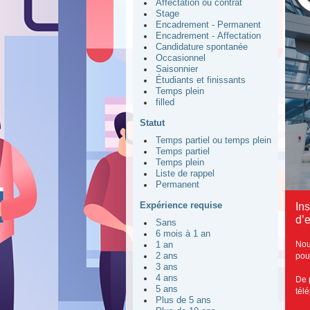
Affectation ou contrat
Stage
Encadrement - Permanent
Encadrement - Affectation
Candidature spontanée
Occasionnel
Saisonnier
Étudiants et finissants
Temps plein
filled
Statut
Temps partiel ou temps plein
Temps partiel
Temps plein
Liste de rappel
Permanent
Expérience requise
In
d’e
Sans
6 mois à 1 an
Nou
1 an
pou
2 ans
3 ans
4 ans
De 
5 ans
tél
Plus de 5 ans