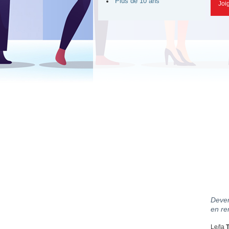
Plus de 10 ans
Joi
Deven
en re
Le/la
T