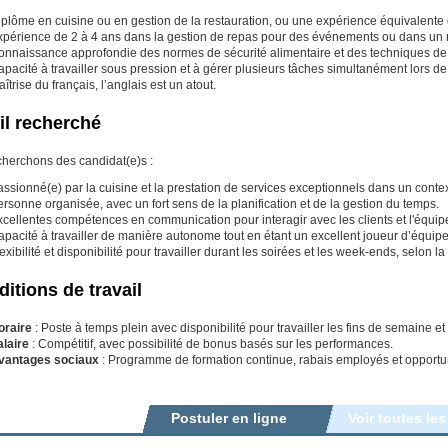
iplôme en cuisine ou en gestion de la restauration, ou une expérience équivalente
xpérience de 2 à 4 ans dans la gestion de repas pour des événements ou dans un rô
onnaissance approfondie des normes de sécurité alimentaire et des techniques de
pacité à travailler sous pression et à gérer plusieurs tâches simultanément lors 
îtrise du français, l’anglais est un atout.
il recherché
herchons des candidat(e)s :
ssionné(e) par la cuisine et la prestation de services exceptionnels dans un cont
rsonne organisée, avec un fort sens de la planification et de la gestion du temps.
cellentes compétences en communication pour interagir avec les clients et l'équip
pacité à travailler de manière autonome tout en étant un excellent joueur d’équipe
exibilité et disponibilité pour travailler durant les soirées et les week-ends, selo
itions de travail
oraire
: Poste à temps plein avec disponibilité pour travailler les fins de semaine et l
alaire
: Compétitif, avec possibilité de bonus basés sur les performances.
vantages sociaux
: Programme de formation continue, rabais employés et opportu
Postuler en ligne
Voir toutes les