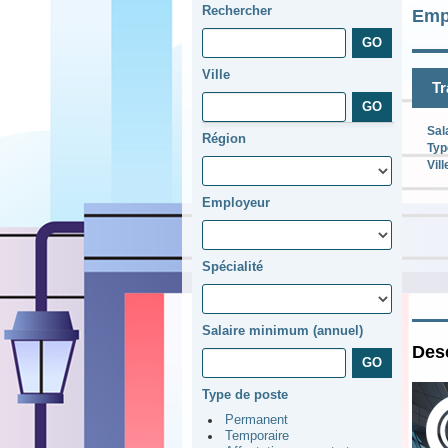
Rechercher
Emp
Ville
Tr
Sal
Région
Typ
Vill
Employeur
Spécialité
Salaire minimum (annuel)
Desc
Type de poste
Permanent
Temporaire