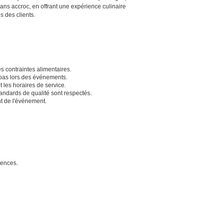
ans accroc, en offrant une expérience culinaire
s des clients.
s contraintes alimentaires.
epas lors des événements.
 les horaires de service.
tandards de qualité sont respectés.
t de l'événement.
tences.