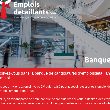
scrivez-vous dans la banque de candidatures d’emploisdetaillan
mploi !
s vous invitons à remplir votre CV automatisé pour recevoir des alertes d’emploi de
r une carrière prometteuse.
plus, en faisant partie de notre banque de candidatures si vous le désirez, des emp
éphone ou encore la poste pour vous offrir en priorité des opportunités de travail in