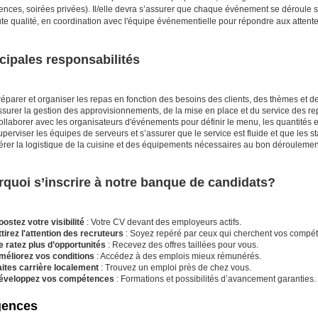
ences, soirées privées). Il/elle devra s’assurer que chaque événement se déroule s
te qualité, en coordination avec l'équipe événementielle pour répondre aux attente
cipales responsabilités
éparer et organiser les repas en fonction des besoins des clients, des thèmes et de
ssurer la gestion des approvisionnements, de la mise en place et du service des r
llaborer avec les organisateurs d'événements pour définir le menu, les quantités et
perviser les équipes de serveurs et s’assurer que le service est fluide et que les s
érer la logistique de la cuisine et des équipements nécessaires au bon déroulemen
quoi s’inscrire à notre banque de candidats?
ostez votre visibilité
: Votre CV devant des employeurs actifs.
tirez l'attention des recruteurs
: Soyez repéré par ceux qui cherchent vos compé
e ratez plus d’opportunités
: Recevez des offres taillées pour vous.
méliorez vos conditions
: Accédez à des emplois mieux rémunérés.
aites carrière localement
: Trouvez un emploi près de chez vous.
éveloppez vos compétences
: Formations et possibilités d’avancement garanties.
gences