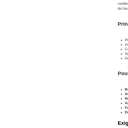
confér
de hau
Prin
Pr
A
Co
Su
G
Pour
Bo
At
N
A
F
D
Exi