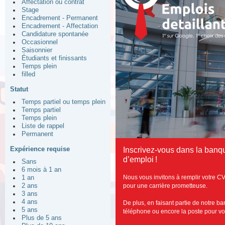
Affectation ou contrat
Stage
Encadrement - Permanent
Encadrement - Affectation
Candidature spontanée
Occasionnel
Saisonnier
Étudiants et finissants
Temps plein
filled
Statut
Temps partiel ou temps plein
Temps partiel
Temps plein
Liste de rappel
Permanent
Expérience requise
Inscrivez-vous dans la banqu
d’emploi !
Sans
6 mois à 1 an
Nous vous invitons à remplir votre CV
1 an
pour une carrière prometteuse.
2 ans
3 ans
4 ans
De plus, en faisant partie de notre b
5 ans
téléphone ou encore la poste pour vous
Plus de 5 ans