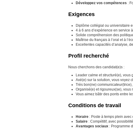
Développez vos compétences
: F
Exigences
Diplôme collégial ou universitaire 
4 à 6 ans d’expérience en service à
Solide compréhension des politique
Maîtrise du français à l’oral et à l’
Excellentes capacités d’analyse, de
Profil recherché
Nous cherchons des candidat(e)s :
Leader calme et structuré(e), vous 
Axé(e) sur la solution, vous voyez 
Très bon(ne) communicateur(trice), v
Organisé(e) et rigoureux(se), vous m
Vous aimez bâtir des ponts entre les
Conditions de travail
Horaire
: Poste à temps plein avec di
Salaire
: Compétitif, avec possibili
Avantages sociaux
: Programme de