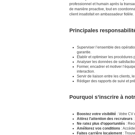
professionnel et humain après la transact
de manière proactive, tout en coordonna
client insatisfait en ambassadeur fidèle.
Principales responsabilit
Superviser l’ensemble des opérati
garantie.
Établir et optimiser les procédures 
Analyser les données de satisfaction
Former, encadrer et motiver l’équi
interaction.
Servir de liaison entre les clients,
Rédiger des rapports de suivi et pr
Pourquoi s’inscrire à no
Boostez votre visibilité
: Votre CV 
Attirez l'attention des recruteurs
:
Ne ratez plus d’opportunités
: Rece
Améliorez vos conditions
: Accéde
Faites carrière localement
: Trouv