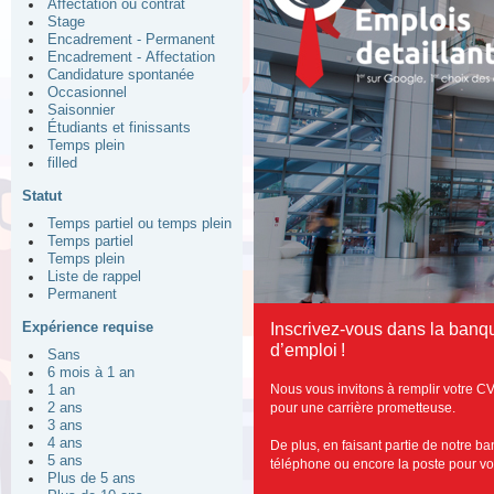
Affectation ou contrat
Stage
Encadrement - Permanent
Encadrement - Affectation
Candidature spontanée
Occasionnel
Saisonnier
Étudiants et finissants
Temps plein
filled
Statut
Temps partiel ou temps plein
Temps partiel
Temps plein
Liste de rappel
Permanent
Expérience requise
Inscrivez-vous dans la banqu
d’emploi !
Sans
6 mois à 1 an
Nous vous invitons à remplir votre CV
1 an
pour une carrière prometteuse.
2 ans
3 ans
4 ans
De plus, en faisant partie de notre b
5 ans
téléphone ou encore la poste pour vous
Plus de 5 ans