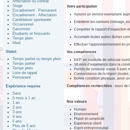
Affectation ou contrat
Stage
Votre participation
Encadrement - Permanent
Assurer un service exemplaire auprè
Encadrement - Affectation
Candidature spontanée
Entretenir les camions (ménage, es
Occasionnel
Saisonnier
Compléter le rapport d’inspection et 
Étudiants et finissants
Accomplir toutes autres tâches conn
Temps plein
filled
Effectuer l'approvisionnement en pr
Statut
Vos compétences
Temps partiel ou temps plein
DEP en conduite de véhicule lourd 
Temps partiel
18 mois d’expérience dans la condu
Temps plein
Permis de conduire classe 3 avec 
Liste de rappel
Connaissance de la région (routes, 
Permanent
Bonne condition physique, avoir un
Compétences recherchées
: souci de 
Expérience requise
Sans
6 mois à 1 an
Nos valeurs
1 an
2 ans
Humain
3 ans
Environnement
4 ans
Plaisir et complicité
5 ans
Expérience client
Plus de 5 ans
Esprit entrepreneurial