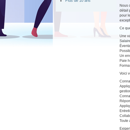
Plus de 10 ans
Nous c
détail
pour l
except
Ce que
Une var
Salair
Éventa
Possib
Un env
Paie 
Forma
Voici 
Connaî
Appliq
gestio
Connaî
Répond
Appliq
Entret
Collab
Toute 
Exigen