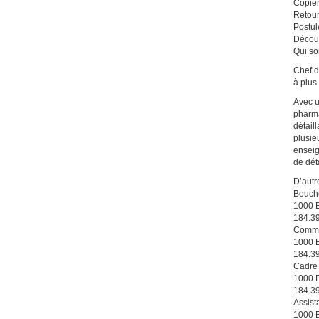
Copier
Retou
Postul
Décou
Qui s
Chef d
à plus
Avec u
pharma
détail
plusie
enseig
de déta
D’autr
Bouche
1000 B
184.3
Commis
1000 B
184.3
Cadre 
1000 B
184.3
Assist
1000 B