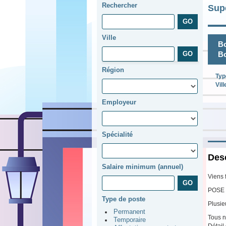
Rechercher
Sup
Ville
Bo
B
Région
Typ
Vill
Employeur
Spécialité
Desc
Salaire minimum (annuel)
Viens 
POSE 
Type de poste
Plusie
Permanent
Tous n
Temporaire
Détail