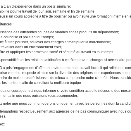
 à 1 an d'expérience dans un poste similaire;
bilité pour le travail de jour, soir, semaine et fin de semaine;
réussi un cours accrédité à titre de boucher ou avoir suivi une formation interne en 
tences :
ssance des différentes coupes de viandes et des produits du département;
de courtoise et polie en tout temps;
té à tirer, pousser, soulever des charges et manipuler la marchandise;
 travailler dans un environnement froid;
tre et appliquer les normes de santé et sécurité au travail en tout temps.
sponsabilités et les relations attribuées à ce rôle peuvent changer si nécessaire po
a pris l'engagement d'offrir un environnement de travail inclusif qui reflète les 
eprise valorise, respecte et mise sur la diversité des origines, des expériences et de
ndre de meilleures décisions et de mieux comprendre notre clientèle. Nous consid
s les horizons afin de constituer la meilleure équipe.
ous encourageons à nous informer si votre condition actuelle nécessite des mesu
ement afin que nous puissions vous accommoder.
ez noter que nous communiquerons uniquement avec les personnes dont la candida
emandons respectueusement aux agences de ne pas communiquer avec nous ou no
tées.
ez: