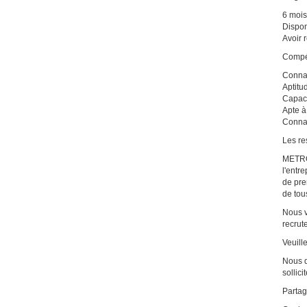
6 mois
Disponi
Avoir 
Compé
Connai
Aptitu
Capaci
Apte à
Connaî
Les re
METRO 
l'entr
de pre
de tou
Nous v
recrut
Veuill
Nous d
sollici
Partag