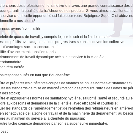
herchons des professionnel·le·s motivé·e·s, avec une grande connaissance des di
 pour garantir la qualité et la fraîcheur de nos produits. Si vous aimez travailler da
e service client, cette opportunité est faite pour vous. Rejoignez Super C et aidez
ionnelle à nos clients!
 nous avons à vous offrir :
iété de quarts de travail, y compris le jour, le soir et la fin de semaine;
es compétitifs avec augmentations progressives selon la convention collective;
il d’avantages sociaux concurrentiel;
ilité d’avancement dans l’entreprise;
ironnement de travail dynamique axé sur le service à la clientèle;
hebdomadaire;
tion rémunérée.
vos responsabilités en tant que Boucher·ère:
tre et préparer les différentes coupes de viandes selon les normes et standards S
uer les standards de mise en marché (rotation des produits, suivis des dates de pé
n des stocks;
tre et appliquer les normes de sanitation: hygiène, salubrité, santé et sécurité au 
re aux besoins et demandes de la clientèle, avec efficacité et courtoisie;
uer les standards de l'aménagement et de l'entretien des réfrigérateurs en arrière-
ien et nettoyage de la zone de travail et de la machinerie du département, au besoi
ore au maintien du service à la clientèle du magasin;
autre tâche connexe demandée par son·sa supérieur·e immédiat·e.
ces :