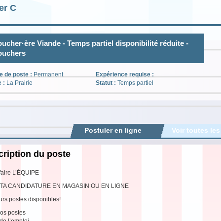
er C
ucher·ère Viande - Temps partiel disponibilité réduite -
ouchers
e de poste :
Permanent
Expérience requise :
e :
La Prairie
Statut :
Temps partiel
Postuler en ligne
Voir toutes les
ription du poste
faire L’ÉQUIPE
TA CANDIDATURE EN MAGASIN OU EN LIGNE
urs postes disponibles!
os postes
 de l’emploi