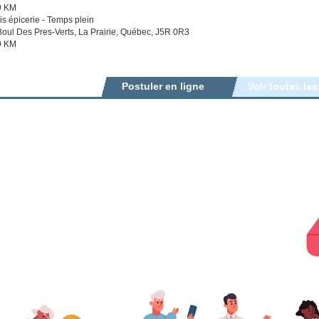
9 KM
 épicerie - Temps plein
oul Des Pres-Verts, La Prairie, Québec, J5R 0R3
9 KM
Postuler en ligne
Voir toutes les