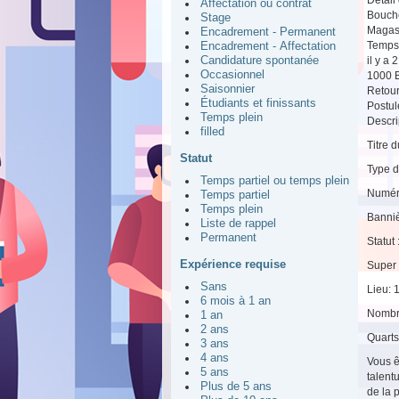
Affectation ou contrat
Bouche
Stage
Magas
Encadrement - Permanent
Temps 
Encadrement - Affectation
il y a 
Candidature spontanée
Occasionnel
1000 B
Saisonnier
Retou
Étudiants et finissants
Postul
Temps plein
Descrip
filled
Titre 
Statut
Type d
Temps partiel ou temps plein
Numér
Temps partiel
Temps plein
Banniè
Liste de rappel
Permanent
Statut 
Expérience requise
Super 
Sans
Lieu: 
6 mois à 1 an
Nombr
1 an
2 ans
Quarts 
3 ans
4 ans
Vous ê
5 ans
talent
Plus de 5 ans
de la 