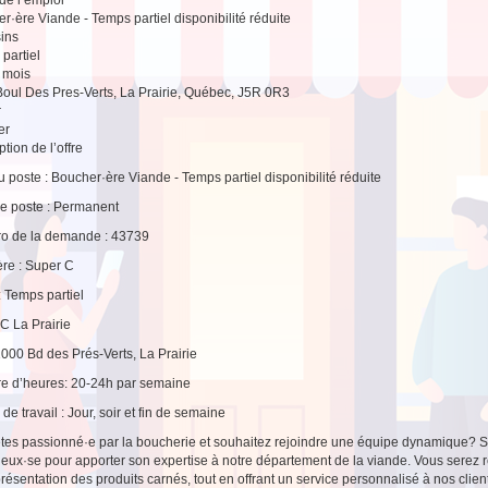
r·ère Viande - Temps partiel disponibilité réduite
ins
partiel
2 mois
oul Des Pres-Verts, La Prairie, Québec, J5R 0R3
r
er
tion de l’offre
du poste : Boucher·ère Viande - Temps partiel disponibilité réduite
e poste : Permanent
o de la demande : 43739
re : Super C
: Temps partiel
C La Prairie
1000 Bd des Prés-Verts, La Prairie
e d’heures: 20-24h par semaine
de travail : Jour, soir et fin de semaine
tes passionné·e par la boucherie et souhaitez rejoindre une équipe dynamique? S
ueux·se pour apporter son expertise à notre département de la viande. Vous serez r
présentation des produits carnés, tout en offrant un service personnalisé à nos clien