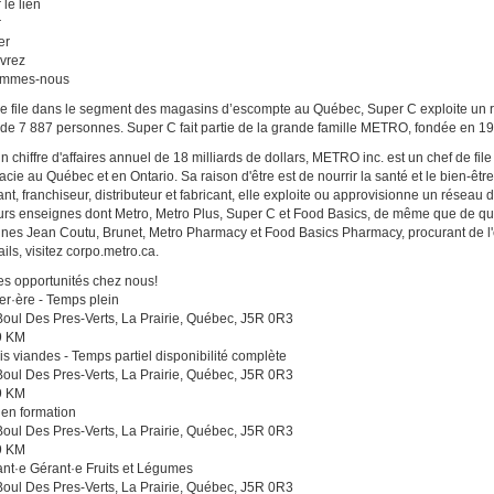
 le lien
r
er
vrez
ommes-nous
e file dans le segment des magasins d’escompte au Québec, Super C exploite un 
 de 7 887 personnes. Super C fait partie de la grande famille METRO, fondée en 1
n chiffre d'affaires annuel de 18 milliards de dollars, METRO inc. est un chef de fil
cie au Québec et en Ontario. Sa raison d'être est de nourrir la santé et le bien-êt
lant, franchiseur, distributeur et fabricant, elle exploite ou approvisionne un rése
urs enseignes dont Metro, Metro Plus, Super C et Food Basics, de même que de q
nes Jean Coutu, Brunet, Metro Pharmacy et Food Basics Pharmacy, procurant de l'
ils, visitez corpo.metro.ca.
es opportunités chez nous!
r·ère - Temps plein
oul Des Pres-Verts, La Prairie, Québec, J5R 0R3
9 KM
 viandes - Temps partiel disponibilité complète
oul Des Pres-Verts, La Prairie, Québec, J5R 0R3
9 KM
en formation
oul Des Pres-Verts, La Prairie, Québec, J5R 0R3
9 KM
ant·e Gérant·e Fruits et Légumes
oul Des Pres-Verts, La Prairie, Québec, J5R 0R3