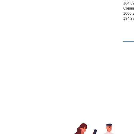
184.3
Commis
1000 B
184.3