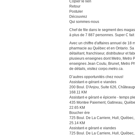
Copier le lien
Retour
Postuler
Découvrez
Qui sommes-nous
Chef de file dans le segment des magas
à plus de 7 887 personnes. Super C fait
Avec un chiffre d'affaires annuel de 18 m
pharmacie au Québec et en Ontario. Sa ra
détaillant, franchiseur, distributeur et
plusieurs enseignes dont Metro, Metro 
enseignes Jean Coutu, Brunet, Metro Ph
de détails, visitez corpo.metro.ca.
D’autres opportunités chez nous!
Assistant·e-gérant·e viandes
200 Boul. D'Anjou, Suite 626, Château
168.11 KM
Assistant·e gérant·e épicerie - temps pl
435 Montee Paiement, Gatineau, Québe
22.65 KM
Boucher·ère
725 Boul. De La Carriere, Hull, Québec
25.14 KM
Assistant·e gérant·e viandes
725 Boul. De La Carriere, Hull, Québec