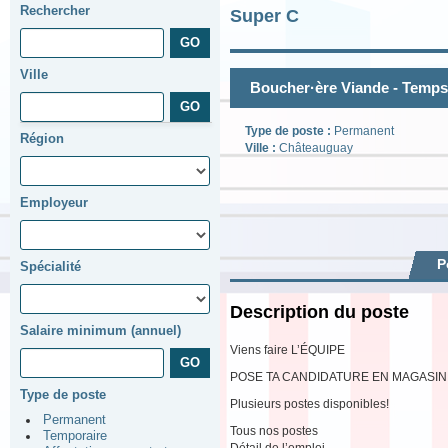
Rechercher
Super C
Ville
Boucher·ère Viande - Temps
Type de poste :
Permanent
Région
Ville :
Châteauguay
Employeur
P
Spécialité
Description du poste
Salaire minimum (annuel)
Viens faire L’ÉQUIPE
POSE TA CANDIDATURE EN MAGASIN
Type de poste
Plusieurs postes disponibles!
Permanent
Tous nos postes
Temporaire
Détail de l’emploi