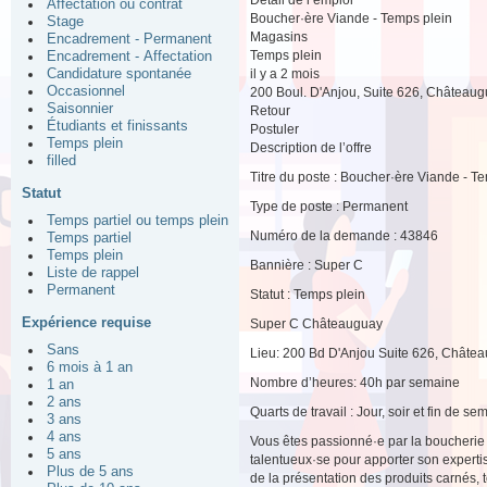
Affectation ou contrat
Boucher·ère Viande - Temps plein
Stage
Magasins
Encadrement - Permanent
Temps plein
Encadrement - Affectation
il y a 2 mois
Candidature spontanée
Occasionnel
200 Boul. D'Anjou, Suite 626, Château
Saisonnier
Retour
Étudiants et finissants
Postuler
Temps plein
Description de l’offre
filled
Titre du poste : Boucher·ère Viande - T
Statut
Type de poste : Permanent
Temps partiel ou temps plein
Numéro de la demande : 43846
Temps partiel
Temps plein
Bannière : Super C
Liste de rappel
Permanent
Statut : Temps plein
Expérience requise
Super C Châteauguay
Sans
Lieu: 200 Bd D'Anjou Suite 626, Châte
6 mois à 1 an
Nombre d’heures: 40h par semaine
1 an
2 ans
Quarts de travail : Jour, soir et fin de se
3 ans
4 ans
Vous êtes passionné·e par la boucherie
5 ans
talentueux·se pour apporter son experti
Plus de 5 ans
de la présentation des produits carnés, t