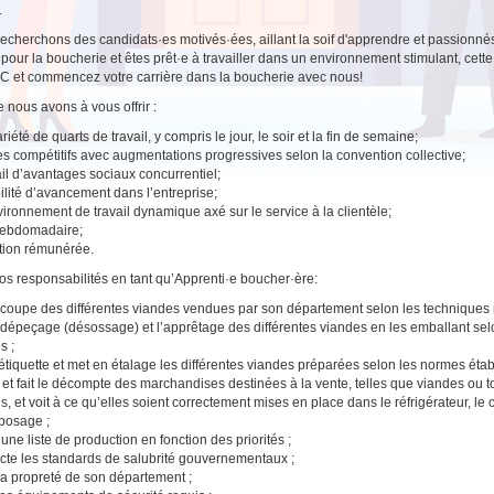
.
echerchons des candidats·es motivés·ées, aillant la soif d'apprendre et passionnés
t pour la boucherie et êtes prêt·e à travailler dans un environnement stimulant, cett
C et commencez votre carrière dans la boucherie avec nous!
 nous avons à vous offrir :
iété de quarts de travail, y compris le jour, le soir et la fin de semaine;
es compétitifs avec augmentations progressives selon la convention collective;
il d’avantages sociaux concurrentiel;
ilité d’avancement dans l’entreprise;
ironnement de travail dynamique axé sur le service à la clientèle;
hebdomadaire;
tion rémunérée.
vos responsabilités en tant qu’Apprenti·e boucher·ère:
a coupe des différentes viandes vendues par son département selon les techniques 
e dépeçage (désossage) et l’apprêtage des différentes viandes en les emballant se
s ;
étiquette et met en étalage les différentes viandes préparées selon les normes étab
 et fait le décompte des marchandises destinées à la vente, telles que viandes ou 
s, et voit à ce qu’elles soient correctement mises en place dans le réfrigérateur, le
eposage ;
 une liste de production en fonction des priorités ;
te les standards de salubrité gouvernementaux ;
 la propreté de son département ;