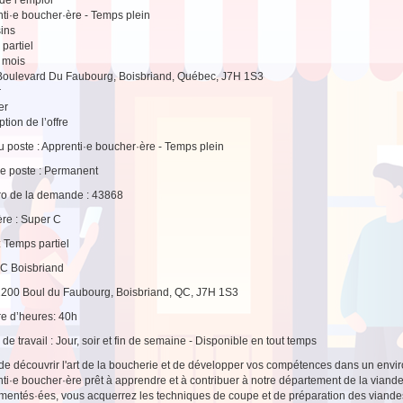
ti·e boucher·ère - Temps plein
ins
partiel
2 mois
oulevard Du Faubourg, Boisbriand, Québec, J7H 1S3
r
er
tion de l’offre
du poste : Apprenti·e boucher·ère - Temps plein
e poste : Permanent
o de la demande : 43868
re : Super C
: Temps partiel
C Boisbriand
2200 Boul du Faubourg, Boisbriand, QC, J7H 1S3
e d’heures: 40h
 de travail : Jour, soir et fin de semaine - Disponible en tout temps
de découvrir l'art de la boucherie et de développer vos compétences dans un en
ti·e boucher·ère prêt à apprendre et à contribuer à notre département de la viand
mentés·ées, vous acquerrez les techniques de coupe et de préparation des viandes 