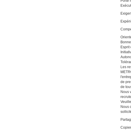
Porte 
Exécut
Exigen
Expéri
Compé
Orienté
Bonne 
Esprit
Initiati
Auton
Toléra
Les re
METRO 
l'entr
de pre
de tou
Nous v
recrut
Veuill
Nous d
sollici
Partag
Copier