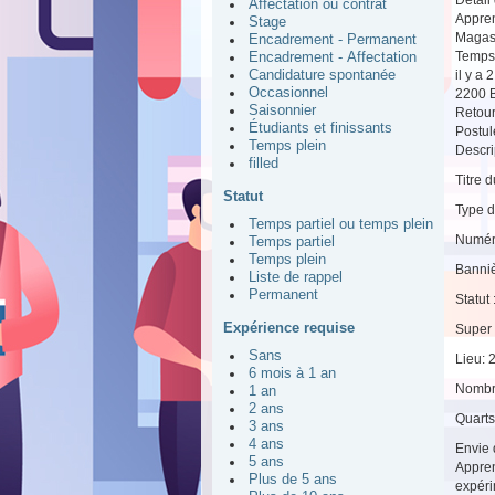
Affectation ou contrat
Appren
Stage
Magas
Encadrement - Permanent
Temps 
Encadrement - Affectation
il y a 
Candidature spontanée
Occasionnel
2200 B
Saisonnier
Retou
Étudiants et finissants
Postul
Temps plein
Descrip
filled
Titre 
Statut
Type d
Temps partiel ou temps plein
Numér
Temps partiel
Temps plein
Banniè
Liste de rappel
Permanent
Statut 
Expérience requise
Super 
Sans
Lieu: 
6 mois à 1 an
Nombr
1 an
2 ans
Quarts
3 ans
4 ans
Envie 
5 ans
Appren
Plus de 5 ans
expéri