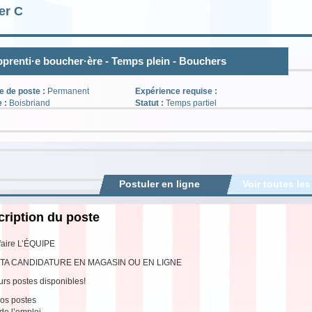
er C
prenti·e boucher·ère - Temps plein - Bouchers
e de poste :
Permanent
Expérience requise :
e :
Boisbriand
Statut :
Temps partiel
Postuler en ligne
Voir toutes les
ription du poste
faire L’ÉQUIPE
TA CANDIDATURE EN MAGASIN OU EN LIGNE
urs postes disponibles!
os postes
 de l’emploi