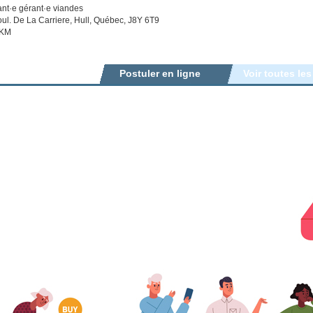
ant·e gérant·e viandes
ul. De La Carriere, Hull, Québec, J8Y 6T9
 KM
Postuler en ligne
Voir toutes les