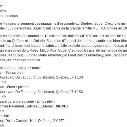
r
er
vrez
ommes-nous
e file dans le segment des magasins d’escompte au Québec, Super C exploite un 
 de 7 887 personnes. Super C fait partie de la grande famille METRO, fondée en 1
n chiffre d'affaires annuel de 18 milliards de dollars, METRO inc. est un chef de fil
cie au Québec et en Ontario. Sa raison d'être est de nourrir la santé et le bien-êt
lant, franchiseur, distributeur et fabricant, elle exploite ou approvisionne un rése
urs enseignes dont Metro, Metro Plus, Super C et Food Basics, de même que de q
nes Jean Coutu, Brunet, Metro Pharmacy et Food Basics Pharmacy, procurant de l'
ils, visitez corpo.metro.ca.
es opportunités chez nous!
r - Temps plein
oulevard Du Faubourg, Boisbriand, Québec, J7H 1S3
2 KM
ant Gérant Épicerie
oulevard Du Faubourg, Boisbriand, Québec, J7H 1S3
2 KM
ant·e gérant·e épicerie - temps plein
ontee Paiement, Gatineau, Québec, J8P 0B1
 KM
er·ère
ul. De La Carriere, Hull, Québec, J8Y 6T9
 KM