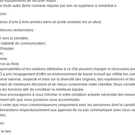
les équipements de sécurité requis ;
e toute autre tâche connexe requise par son·sa supérieur·e immédiat·e.
ces :
ence d’une à trois années dans un poste similaire est un atout.
tences recherchées :
 vers la clientèle;
habileté de communication;
 d'équipe;
ve;
omie;
nce au froid.
sponsabilités et les relations attribuées à ce rôle peuvent changer si nécessaire po
a pris l'engagement d'offrir un environnement de travail inclusif qui reflète les 
eprise valorise, respecte et mise sur la diversité des origines, des expériences et de
ndre de meilleures décisions et de mieux comprendre notre clientèle. Nous consid
s les horizons afin de constituer la meilleure équipe.
ous encourageons à nous informer si votre condition actuelle nécessite des mesu
ement afin que nous puissions vous accommoder.
ez noter que nous communiquerons uniquement avec les personnes dont la candida
emandons respectueusement aux agences de ne pas communiquer avec nous ou no
tées.
ez:
 le lien