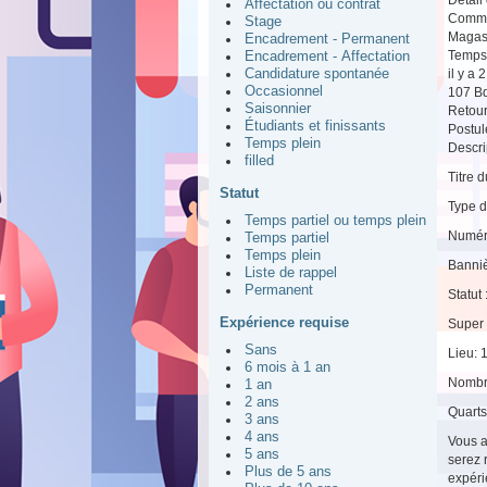
Affectation ou contrat
Commis
Stage
Magas
Encadrement - Permanent
Temps 
Encadrement - Affectation
il y a 
Candidature spontanée
Occasionnel
107 Bd
Saisonnier
Retou
Étudiants et finissants
Postul
Temps plein
Descrip
filled
Titre 
Statut
Type d
Temps partiel ou temps plein
Numér
Temps partiel
Temps plein
Banniè
Liste de rappel
Permanent
Statut 
Expérience requise
Super 
Sans
Lieu: 
6 mois à 1 an
Nombr
1 an
2 ans
Quarts 
3 ans
4 ans
Vous a
5 ans
serez 
Plus de 5 ans
expéri