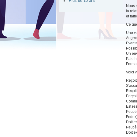
Plus de 10 ans
Nous r
la rel
et fai
Ce que
Une var
Augmen
Éventa
Possib
Un env
Paie 
Forma
Voici 
Reçoit
S'assu
Reçoit
Perçoi
Commun
Est re
Peut ê
Fedex
Doit e
Peut ê
Doit e