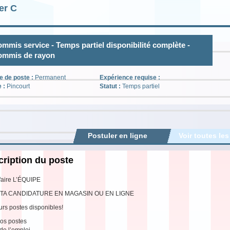
er C
mmis service - Temps partiel disponibilité complète -
ommis de rayon
e de poste :
Permanent
Expérience requise :
e :
Pincourt
Statut :
Temps partiel
Postuler en ligne
Voir toutes les
ription du poste
faire L’ÉQUIPE
TA CANDIDATURE EN MAGASIN OU EN LIGNE
urs postes disponibles!
os postes
 de l’emploi