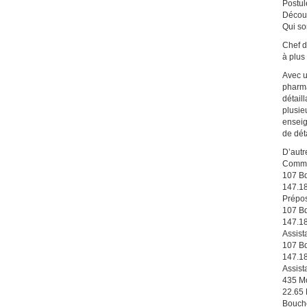
Postul
Décou
Qui s
Chef d
à plus
Avec u
pharma
détail
plusie
enseig
de déta
D’autr
Commis
107 Bd
147.1
Prépos
107 Bd
147.1
Assist
107 Bd
147.1
Assist
435 M
22.65
Bouch