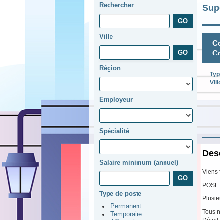
Rechercher
Sup
Ville
Co
C
Région
Typ
Vill
Employeur
Spécialité
Desc
Salaire minimum (annuel)
Viens 
POSE 
Type de poste
Plusie
Permanent
Tous n
Temporaire
Détail