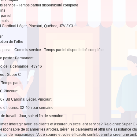
 service - Temps partiel disponibilité complète
ins
partiel
2 mois
 Cardinal Léger, Pincourt, Québec, J7V 3Y3
r
er
tion de l’offre
du poste : Commis service - Temps partiel disponibilité complète
e poste : Permanent
o de la demande : 43946
re : Super C
: Temps partiel
C Pincourt
107 Bd Cardinal Léger, Pincourt
e d’heures: 32-40h par semaine
de travail : Jour, soir et fin de semaine
imez interagir avec les clients et assurer un excellent service? Rejoignez Super C 
responsable de scanner les articles, gérer les paiements et offrir une assistance ch
ence de magasinage. Votre sourire et votre efficacité contribueront à créer une amb