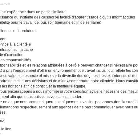
ces :
is d'expérience dans un poste similaire
ssance du système des caisses ou facilité d'apprentissage d'outils informatiques
bilité pour le travail de jour, soir (semaine et fin de semaine)
tences recherchées :
ent
rvice à la clientèle
tration sur la tâche
té d’exécution
es responsabilités
sponsabilités et les relations attribuées à ce rôle peuvent changer si nécessaire po
a pris l'engagement d'offrir un environnement de travail inclusif qui reflète les 
eprise valorise, respecte et mise sur la diversité des origines, des expériences et de
ndre de meilleures décisions et de mieux comprendre notre clientèle. Nous consid
s les horizons afin de constituer la meilleure équipe.
ous encourageons à nous informer si votre condition actuelle nécessite des mesu
ement afin que nous puissions vous accommoder.
ez noter que nous communiquerons uniquement avec les personnes dont la candida
emandons respectueusement aux agences de ne pas communiquer avec nous ou no
tées.
ez:
 le lien
r