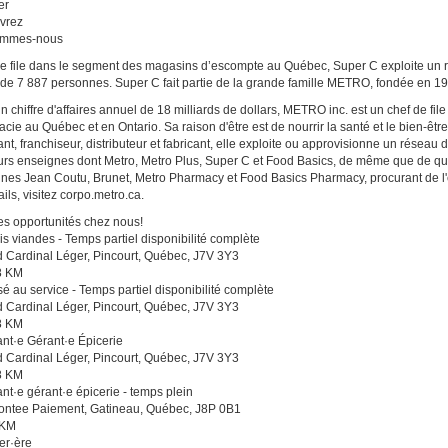
er
vrez
ommes-nous
e file dans le segment des magasins d’escompte au Québec, Super C exploite un 
 de 7 887 personnes. Super C fait partie de la grande famille METRO, fondée en 1
n chiffre d'affaires annuel de 18 milliards de dollars, METRO inc. est un chef de fil
cie au Québec et en Ontario. Sa raison d'être est de nourrir la santé et le bien-êt
lant, franchiseur, distributeur et fabricant, elle exploite ou approvisionne un rése
urs enseignes dont Metro, Metro Plus, Super C et Food Basics, de même que de q
nes Jean Coutu, Brunet, Metro Pharmacy et Food Basics Pharmacy, procurant de l'
ils, visitez corpo.metro.ca.
es opportunités chez nous!
 viandes - Temps partiel disponibilité complète
 Cardinal Léger, Pincourt, Québec, J7V 3Y3
8 KM
é au service - Temps partiel disponibilité complète
 Cardinal Léger, Pincourt, Québec, J7V 3Y3
8 KM
ant·e Gérant·e Épicerie
 Cardinal Léger, Pincourt, Québec, J7V 3Y3
8 KM
ant·e gérant·e épicerie - temps plein
ontee Paiement, Gatineau, Québec, J8P 0B1
 KM
er·ère