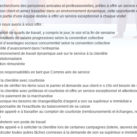
echerchons des personnes amicales et professionnelles, prêtes à offrir un service r
ation client et aimez travailler dans un environnement dynamique, cette opportunité
tes partie d'une équipe dédiée à offrir un service exceptionnel à chaque visite!
 nous avons à vous offrir :
iété de quarts de travail, y compris le jour, le soir et la fin de semaine
tations de salaire progressives selon la convention collective
il d’avantages sociaux concurrentiel selon la convention collective
ilité d’avancement dans l’entreprise
ironnement de travail dynamique axé sur le service à la clientèle
hebdomadaire
tion rémunérée
vos responsabilités en tant que Commis aire de service:
 la clientèle avec courtoisie
re de vérifier les items sous le panier et demande aux client·e·s s'ils ont besoin de
 la clientèle avec politesse et courtoisie et offre un service exceptionnel et attentio
t le paiement de la marchandise
ique les besoins de change/dépôts d'argent a son·sa supérieur·e immédiat·e
sponsable de l'exactitude du balancement de sa caisse
tre appelé·e à travailler au comptoir de courtoisie (remboursements et échanges, re
)
ntretenir son poste de travail
tre appelé·e à solliciter la clientèle lors de certaines campagnes (loterie, œuvres de
xécuter toutes autres tâches connexes à la demande de son·sa supérieur·e immédi