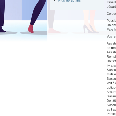
Plus de 10 ans
travai
départ
Ce que
Possib
Un env
Paie 
Vos re
Assist
de rent
Assist
Rempla
Doit ê
livrai
S'assu
fruits 
S'assu
Voit à
optiqu
Assure
S'assu
Doit ê
S'assu
au trav
Partici