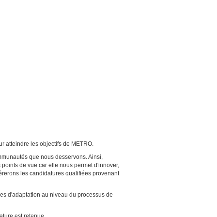
ur atteindre les objectifs de METRO.
communautés que nous desservons. Ainsi,
s points de vue car elle nous permet d'innover,
érerons les candidatures qualifiées provenant
res d'adaptation au niveau du processus de
ture est retenue.