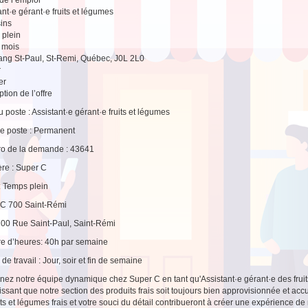
ant·e gérant·e fruits et légumes
ins
plein
2 mois
ng St-Paul, St-Remi, Québec, J0L 2L0
r
er
tion de l’offre
du poste : Assistant·e gérant·e fruits et légumes
e poste : Permanent
o de la demande : 43641
re : Super C
 : Temps plein
 C 700 Saint-Rémi
700 Rue Saint-Paul, Saint-Rémi
e d’heures: 40h par semaine
de travail : Jour, soir et fin de semaine
nez notre équipe dynamique chez Super C en tant qu'Assistant·e gérant·e des fruit
issant que notre section des produits frais soit toujours bien approvisionnée et accu
uits et légumes frais et votre souci du détail contribueront à créer une expérience