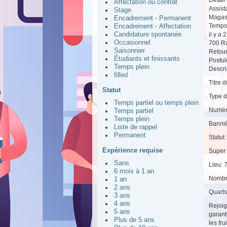
Affectation ou contrat
Assist
Stage
Magas
Encadrement - Permanent
Temps 
Encadrement - Affectation
il y a 
Candidature spontanée
Occasionnel
700 Ra
Saisonnier
Retou
Étudiants et finissants
Postul
Temps plein
Descrip
filled
Titre 
Statut
Type d
Temps partiel ou temps plein
Numér
Temps partiel
Temps plein
Banniè
Liste de rappel
Permanent
Statut
Expérience requise
Super
Sans
Lieu: 
6 mois à 1 an
Nombr
1 an
2 ans
Quarts 
3 ans
4 ans
Rejoig
5 ans
garant
Plus de 5 ans
les fr