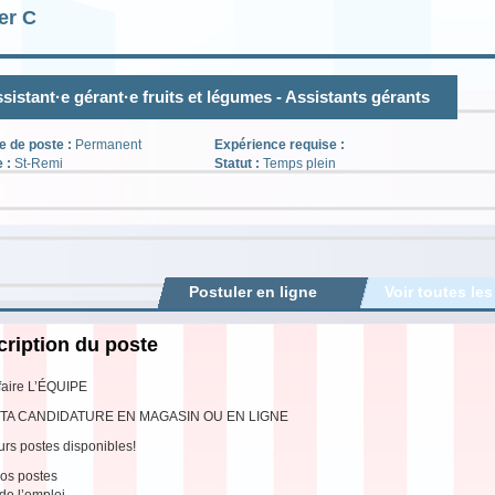
er C
sistant·e gérant·e fruits et légumes - Assistants gérants
e de poste :
Permanent
Expérience requise :
e :
St-Remi
Statut :
Temps plein
Postuler en ligne
Voir toutes les
ription du poste
faire L’ÉQUIPE
TA CANDIDATURE EN MAGASIN OU EN LIGNE
urs postes disponibles!
os postes
 de l’emploi