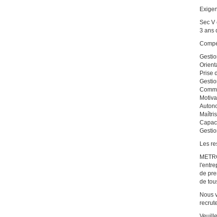
Exigen
Sec V 
3 ans 
Compé
Gestio
Orient
Prise 
Gestio
Commun
Motiva
Auton
Maîtri
Capaci
Gestio
Les re
METRO 
l'entr
de pre
de tou
Nous v
recrut
Veuill