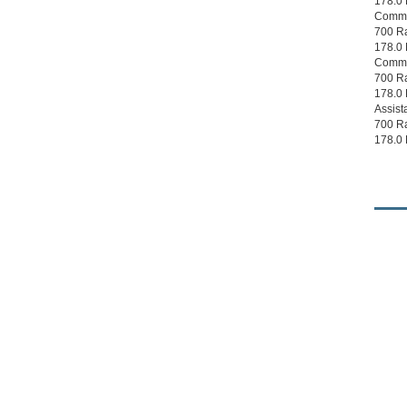
178.0
Commis
700 Ra
178.0
Commis
700 Ra
178.0
Assist
700 Ra
178.0