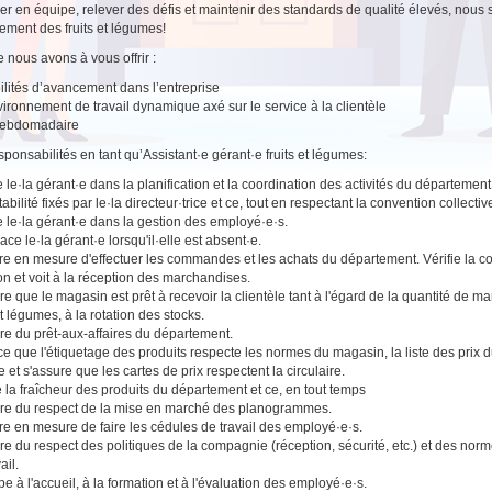
ller en équipe, relever des défis et maintenir des standards de qualité élevés, nous 
ement des fruits et légumes!
 nous avons à vous offrir :
ilités d’avancement dans l’entreprise
ironnement de travail dynamique axé sur le service à la clientèle
hebdomadaire
sponsabilités en tant qu’Assistant·e gérant·e fruits et légumes:
e le·la gérant·e dans la planification et la coordination des activités du département
abilité fixés par le·la directeur·trice et ce, tout en respectant la convention collecti
e le·la gérant·e dans la gestion des employé·e·s.
ce le·la gérant·e lorsqu'il·elle est absent·e.
tre en mesure d'effectuer les commandes et les achats du département. Vérifie la c
son et voit à la réception des marchandises.
re que le magasin est prêt à recevoir la clientèle tant à l'égard de la quantité de 
et légumes, à la rotation des stocks.
re du prêt-aux-affaires du département.
 ce que l'étiquetage des produits respecte les normes du magasin, la liste des prix du
e et s'assure que les cartes de prix respectent la circulaire.
 la fraîcheur des produits du département et ce, en tout temps
re du respect de la mise en marché des planogrammes.
tre en mesure de faire les cédules de travail des employé·e·s.
re du respect des politiques de la compagnie (réception, sécurité, etc.) et des norm
ail.
pe à l'accueil, à la formation et à l'évaluation des employé·e·s.