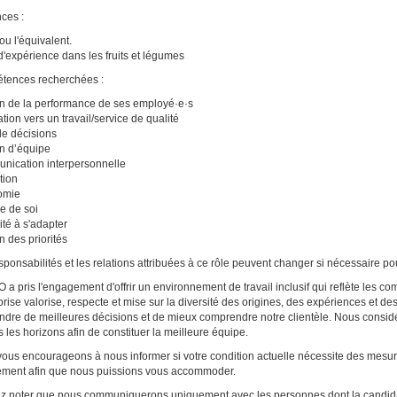
ces :
ou l'équivalent.
d'expérience dans les fruits et légumes
tences recherchées :
n de la performance de ses employé·e·s
ation vers un travail/service de qualité
de décisions
n d’équipe
ication interpersonnelle
tion
omie
se de soi
té à s'adapter
n des priorités
sponsabilités et les relations attribuées à ce rôle peuvent changer si nécessaire po
a pris l'engagement d'offrir un environnement de travail inclusif qui reflète les 
eprise valorise, respecte et mise sur la diversité des origines, des expériences et de
ndre de meilleures décisions et de mieux comprendre notre clientèle. Nous consid
s les horizons afin de constituer la meilleure équipe.
ous encourageons à nous informer si votre condition actuelle nécessite des mesu
ement afin que nous puissions vous accommoder.
ez noter que nous communiquerons uniquement avec les personnes dont la candida