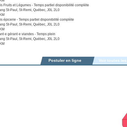
 KM
 Fruits et Légumes - Temps partiel disponibilité complète
ng St-Paul, St-Remi, Québec, J0L 2L0
 KM
 épicerie - Temps partiel disponibilité complète
ng St-Paul, St-Remi, Québec, J0L 2L0
 KM
ant·e gérant·e viandes - Temps plein
ng St-Paul, St-Remi, Québec, J0L 2L0
 KM
Postuler en ligne
Voir toutes les