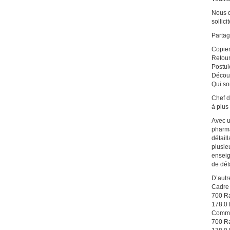
Nous d
sollici
Partag
Copier
Retou
Postul
Décou
Qui s
Chef d
à plus
Avec u
pharma
détail
plusie
enseig
de déta
D’autr
Cadre 
700 Ra
178.0
Commis
700 Ra