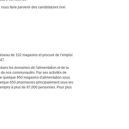
us faire parvenir des candidatures non
réseau de 102 magasins et procure de l’emploi
947.
e dans les domaines de l'alimentation et de la
re de nos communautés. Par ses activités de
au de quelque 950 magasins d'alimentation sous
uelque 650 pharmacies principalement sous les
emploi à plus de 97,000 personnes. Pour plus