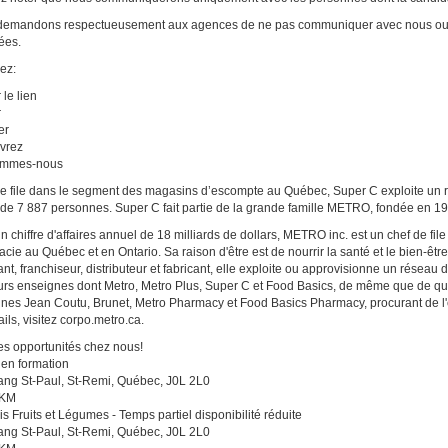
emandons respectueusement aux agences de ne pas communiquer avec nous ou no
tées.
ez:
 le lien
r
er
vrez
ommes-nous
e file dans le segment des magasins d’escompte au Québec, Super C exploite un 
 de 7 887 personnes. Super C fait partie de la grande famille METRO, fondée en 1
n chiffre d'affaires annuel de 18 milliards de dollars, METRO inc. est un chef de fil
cie au Québec et en Ontario. Sa raison d'être est de nourrir la santé et le bien-êt
lant, franchiseur, distributeur et fabricant, elle exploite ou approvisionne un rése
urs enseignes dont Metro, Metro Plus, Super C et Food Basics, de même que de q
nes Jean Coutu, Brunet, Metro Pharmacy et Food Basics Pharmacy, procurant de l'
ils, visitez corpo.metro.ca.
es opportunités chez nous!
en formation
ng St-Paul, St-Remi, Québec, J0L 2L0
 KM
 Fruits et Légumes - Temps partiel disponibilité réduite
ng St-Paul, St-Remi, Québec, J0L 2L0