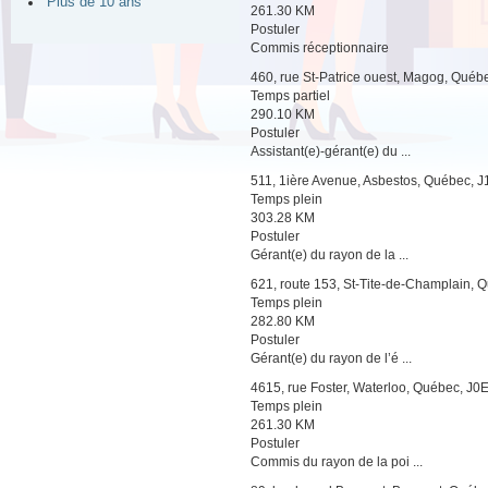
Plus de 10 ans
261.30 KM
Postuler
Commis réceptionnaire
460, rue St-Patrice ouest, Magog, Qué
Temps partiel
290.10 KM
Postuler
Assistant(e)-gérant(e) du ...
511, 1ière Avenue, Asbestos, Québec, 
Temps plein
303.28 KM
Postuler
Gérant(e) du rayon de la ...
621, route 153, St-Tite-de-Champlain,
Temps plein
282.80 KM
Postuler
Gérant(e) du rayon de l’é ...
4615, rue Foster, Waterloo, Québec, J0
Temps plein
261.30 KM
Postuler
Commis du rayon de la poi ...