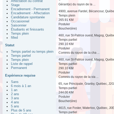
Affectation ou contrat
Gérant(e) du rayon de la ...
Stage
Encadrement - Permanent
4900, avenue Fardel, Bécancour, Québ
Encadrement - Affectation
Temps plein
Candidature spontanée
265.91 KM
Occasionnel
Postuler
Saisonnier
Boucher(ère)
Étudiants et finissants
Temps plein
460, rue St-Patrice ouest, Magog, Qué
filled
Temps partiel
290.10 KM
Statut
Postuler
Temps partiel ou temps plein
Commis du rayon de la cha ...
Temps partiel
460, rue St-Patrice ouest, Magog, Qué
Temps plein
Temps partiel
Liste de rappel
Permanent
290.10 KM
Postuler
Expérience requise
Commis du rayon de la via ...
Sans
65, rue Principale, Granby, Québec, J2
6 mois à 1 an
Temps partiel
1 an
244.00 KM
2 ans
Postuler
3 ans
Boucher(ère)
4 ans
5 ans
4615, rue Foster, Waterloo, Québec, J0
Plus de 5 ans
Temps partiel