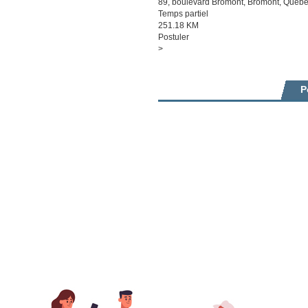
89, boulevard Bromont, Bromont, Québe
Temps partiel
251.18 KM
Postuler
>
P