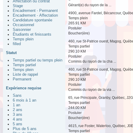
Affectation ou contrat
Gérant(e) du rayon de la ...
Stage
Encadrement - Permanent
4900, avenue Fardel, Bécancour, Québ
Encadrement - Affectation
Temps plein
Candidature spontanée
265.91 KM
Occasionnel
Postuler
Saisonnier
Boucher(ère)
Étudiants et finissants
Temps plein
460, rue St-Patrice ouest, Magog, Qué
filled
Temps partiel
290.10 KM
Statut
Postuler
Temps partiel ou temps plein
Commis du rayon de la cha ...
Temps partiel
460, rue St-Patrice ouest, Magog, Qué
Temps plein
Temps partiel
Liste de rappel
Permanent
290.10 KM
Postuler
Expérience requise
Commis du rayon de la via ...
Sans
65, rue Principale, Granby, Québec, J2
6 mois à 1 an
Temps partiel
1 an
244.00 KM
2 ans
Postuler
3 ans
Boucher(ère)
4 ans
5 ans
4615, rue Foster, Waterloo, Québec, J0
Plus de 5 ans
Temps partiel