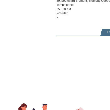
89, boulevard Bromont, Bromont, Québe
Temps partiel
251.18 KM
Postuler
>
P