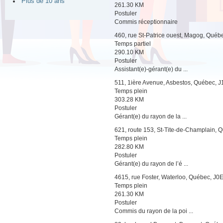
Plus de 10 ans
261.30 KM
Postuler
Commis réceptionnaire
460, rue St-Patrice ouest, Magog, Qué
Temps partiel
290.10 KM
Postuler
Assistant(e)-gérant(e) du ...
511, 1ière Avenue, Asbestos, Québec, 
Temps plein
303.28 KM
Postuler
Gérant(e) du rayon de la ...
621, route 153, St-Tite-de-Champlain,
Temps plein
282.80 KM
Postuler
Gérant(e) du rayon de l’é ...
4615, rue Foster, Waterloo, Québec, J0
Temps plein
261.30 KM
Postuler
Commis du rayon de la poi ...