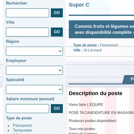
Rechercher
Super C
Ville
Commis fruits et légumes ex
avec disponibilité complète
Région
Type de poste :
Permanent
Ville :
St-Léonard
Employeur
P
Spécialité
Description du poste
Salaire minimum (annuel)
Viens faire L’ÉQUIPE
POSE TA CANDIDATURE EN MAGASIN
Type de poste
Plusieurs postes disponibles!
Permanent
Tous nos postes
Temporaire
Détail de l’emploi