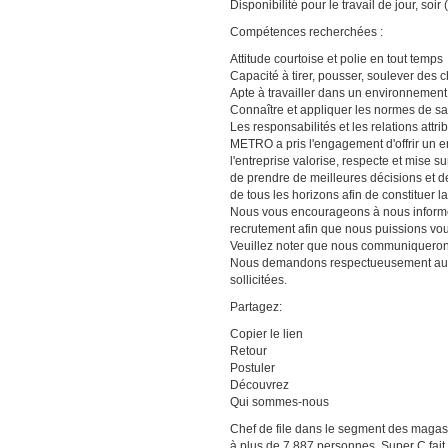
Disponibilité pour le travail de jour, soi
Compétences recherchées :
Attitude courtoise et polie en tout temps
Capacité à tirer, pousser, soulever des
Apte à travailler dans un environnement 
Connaître et appliquer les normes de san
Les responsabilités et les relations att
METRO a pris l'engagement d'offrir un e
l'entreprise valorise, respecte et mise s
de prendre de meilleures décisions et d
de tous les horizons afin de constituer l
Nous vous encourageons à nous informer
recrutement afin que nous puissions v
Veuillez noter que nous communiquerons
Nous demandons respectueusement aux 
sollicitées.
Partagez:
Copier le lien
Retour
Postuler
Découvrez
Qui sommes-nous
Chef de file dans le segment des magas
à plus de 7 887 personnes. Super C fait