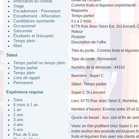
Affectation ou contrat
Commis fruits et légumes expérimenté - 
Stage
Magasins
Encadrement - Permanent
Temps partiel
Encadrement - Affectation
il y a 2 mois
Candidature spontanée
Occasionnel
6775 Rue Jean-Talon Est, St-Léonard,
Saisonnier
Retour
Étudiants et finissants
Postuler
Temps plein
Description de l’offre
filled
Titre du poste : Commis fruits et légume
Statut
Type de poste : Permanent
Temps partiel ou temps plein
Numéro de la demande : 44102
Temps partiel
Temps plein
Bannière : Super C
Liste de rappel
Permanent
Statut : Temps partiel
Expérience requise
Super C St-Léonard
Sans
Lieu: 6775 Rue Jean-Talon E, Montréal
6 mois à 1 an
Nombre d’heures: Environ entre 25 et 
1 an
2 ans
Quarts de travail : Jour, soir et fin de s
3 ans
4 ans
Vivez un rôle gratifiant chez Super C e
5 ans
notre section des produits est toujours
Plus de 5 ans
fruits et légumes frais avec nos clients 