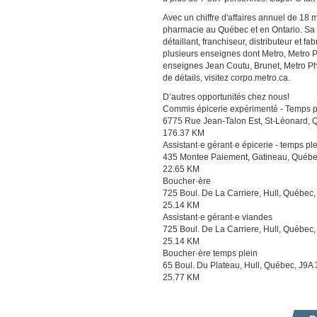
Avec un chiffre d'affaires annuel de 18 m
pharmacie au Québec et en Ontario. Sa ra
détaillant, franchiseur, distributeur et
plusieurs enseignes dont Metro, Metro 
enseignes Jean Coutu, Brunet, Metro Ph
de détails, visitez corpo.metro.ca.
D’autres opportunités chez nous!
Commis épicerie expérimenté - Temps pa
6775 Rue Jean-Talon Est, St-Léonard,
176.37 KM
Assistant·e gérant·e épicerie - temps pl
435 Montee Paiement, Gatineau, Québe
22.65 KM
Boucher·ère
725 Boul. De La Carriere, Hull, Québec
25.14 KM
Assistant·e gérant·e viandes
725 Boul. De La Carriere, Hull, Québec
25.14 KM
Boucher·ère temps plein
65 Boul. Du Plateau, Hull, Québec, J9A
25.77 KM