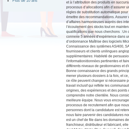
Plus de 10 ans
et à l’attribution des produits en succur
processus d’allocations afin d’assurer un
règles de substitution automatique pour 
émettre des recommandations. Assurer un
d’affaires harmonieuses auprès des inter
l’écoulement des stocks tout en maintena
qualifications que nous cherchons : Un d
connexe 5 années d’expérience dans un 
d’ordonnance Maîtrise des logiciels Micr
Connaissance des systèmes AS/400, SAP (
fournisseurs et clients unilingues ang
supplémentaires: Habileté de persuasion 
l'information/données pertinentes et fai
différents niveaux de gestionnaires et d
Bonne connaissance des grands principe
mener plusieurs dossiers à la fois, et ce
ce rôle peuvent changer si nécessaire p
travail inclusif qui reflète les communau
origines, des expériences et des points
comprendre notre clientèle. Nous considé
meilleure équipe. Nous vous encourageo
processus de recrutement afin que nou
personnes dont la candidature est re
nous faire parvenir des candidatures n
est un chef de file dans les domaines de 
franchiseur, distributeur et fabricant, 