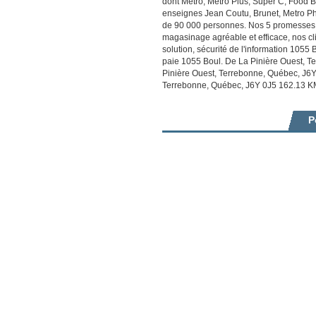
dont Metro, Metro Plus, Super C, Food 
enseignes Jean Coutu, Brunet, Metro Ph
de 90 000 personnes. Nos 5 promesses cl
magasinage agréable et efficace, nos clie
solution, sécurité de l'information 105
paie 1055 Boul. De La Pinière Ouest, 
Pinière Ouest, Terrebonne, Québec, J6Y
Terrebonne, Québec, J6Y 0J5 162.13 K
P