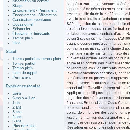
Affectation ou contrat
compétitif Politique de vacances génér
Stage
Opportunité de développement profession
Encadrement - Permanent
responsabilité du·de la chef·fe approvisio
Encadrement - Affectation
avec le·la spécialiste, l’acheteur·se cr
Candidature spontanée
SAP de gestion de la demande, il·elle ét
Occasionnel
de pénuries ou toutes autres fluctuations
Saisonnier
collaboration avec la centrale d’achat R
Étudiants et finissants
Temps plein
ce sur 2 systèmes informatiques (AS400
filled
quantité économique à commander, en co
contraintes au niveau de la chaîne d’a
Statut
inventaire afin de maintenir un taux de 
d’inventaire optimal selon les contraint
Temps partiel ou temps plein
active et en continu des inventaires : da
Temps partiel
collaboration avec les différents interv
Temps plein
Liste de rappel
inventaires/rotations des stocks, identifi
Permanent
l’amélioration du processus d’approvisio
relations avec les fournisseurs afin de r
Expérience requise
opportunités. Travaille activement à la r
Applique les politiques et procédures d
Sans
la gestion des médicaments d’ordonna
6 mois à 1 an
franchisés Brunet et Jean Coutu Compren
1 an
2 ans
l’offre en fonction des pénuries et autr
3 ans
demande en fonction des événements pas
4 ans
Assurer le maintien des paramètres d’aff
5 ans
rencontres de révision de la demande (S&
Plus de 5 ans
Réévaluer en continu les outils de gesti