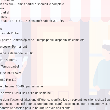
 épicerie - Temps partiel disponibilité complète
ins
partiel
3 mois
Route 112, R.R.#1, St-Cesaire, Québec, J0L 1T0
r
er
tion de l’offre
du poste : Commis épicerie - Temps partiel disponibilité complète
e poste : Permanent
o de la demande : 43561
re : Super C
: Temps partiel
C Saint-Césaire
2060 Rte 112,
e d’heures: 30-40h par semaine
de travail : Jour, soir et fin de semaine
z dans l'action et faites une différence significative en servant nos clients chez S
un·e acteur·rice clé pour assurer que nos étagères soient toujours bien approvisi
eant votre passion pour la nourriture avec nos clients.