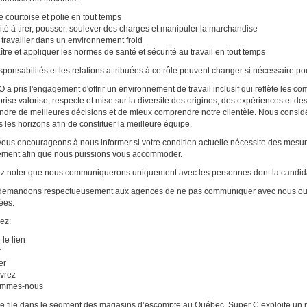
de courtoise et polie en tout temps
té à tirer, pousser, soulever des charges et manipuler la marchandise
 travailler dans un environnement froid
tre et appliquer les normes de santé et sécurité au travail en tout temps
sponsabilités et les relations attribuées à ce rôle peuvent changer si nécessaire po
a pris l'engagement d'offrir un environnement de travail inclusif qui reflète les 
eprise valorise, respecte et mise sur la diversité des origines, des expériences et de
ndre de meilleures décisions et de mieux comprendre notre clientèle. Nous consid
s les horizons afin de constituer la meilleure équipe.
ous encourageons à nous informer si votre condition actuelle nécessite des mesu
ement afin que nous puissions vous accommoder.
ez noter que nous communiquerons uniquement avec les personnes dont la candida
emandons respectueusement aux agences de ne pas communiquer avec nous ou no
tées.
ez:
 le lien
r
er
vrez
ommes-nous
e file dans le segment des magasins d’escompte au Québec, Super C exploite un 