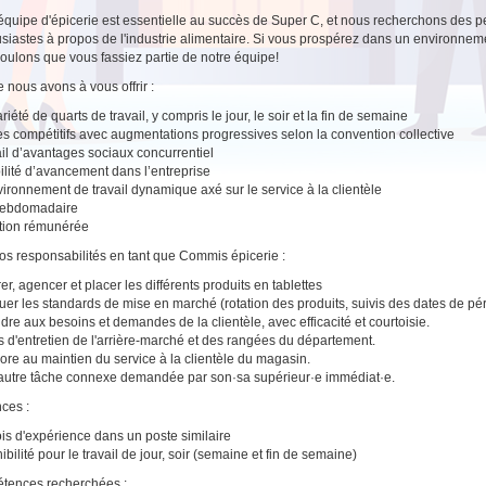
équipe d'épicerie est essentielle au succès de Super C, et nous recherchons des pe
siastes à propos de l'industrie alimentaire. Si vous prospérez dans un environnem
oulons que vous fassiez partie de notre équipe!
 nous avons à vous offrir :
iété de quarts de travail, y compris le jour, le soir et la fin de semaine
es compétitifs avec augmentations progressives selon la convention collective
il d’avantages sociaux concurrentiel
ilité d’avancement dans l’entreprise
ironnement de travail dynamique axé sur le service à la clientèle
hebdomadaire
tion rémunérée
vos responsabilités en tant que Commis épicerie :
er, agencer et placer les différents produits en tablettes
uer les standards de mise en marché (rotation des produits, suivis des dates de pé
re aux besoins et demandes de la clientèle, avec efficacité et courtoisie.
 d'entretien de l'arrière-marché et des rangées du département.
ore au maintien du service à la clientèle du magasin.
autre tâche connexe demandée par son·sa supérieur·e immédiat·e.
ces :
is d'expérience dans un poste similaire
bilité pour le travail de jour, soir (semaine et fin de semaine)
tences recherchées :