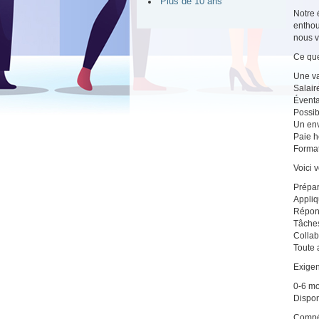
Plus de 10 ans
Notre 
enthou
nous v
Ce que
Une var
Salair
Éventa
Possib
Un env
Paie 
Forma
Voici 
Prépar
Appliq
Répond
Tâches
Collab
Toute 
Exigen
0-6 mo
Disponi
Compé