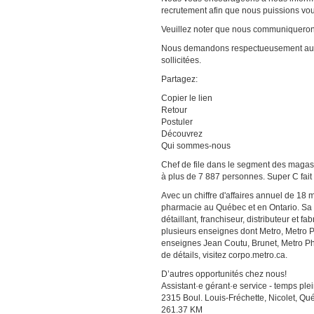
recrutement afin que nous puissions v
Veuillez noter que nous communiquerons
Nous demandons respectueusement aux 
sollicitées.
Partagez:
Copier le lien
Retour
Postuler
Découvrez
Qui sommes-nous
Chef de file dans le segment des magas
à plus de 7 887 personnes. Super C fait
Avec un chiffre d'affaires annuel de 18 m
pharmacie au Québec et en Ontario. Sa ra
détaillant, franchiseur, distributeur et
plusieurs enseignes dont Metro, Metro 
enseignes Jean Coutu, Brunet, Metro Ph
de détails, visitez corpo.metro.ca.
D’autres opportunités chez nous!
Assistant·e gérant·e service - temps ple
2315 Boul. Louis-Fréchette, Nicolet, Q
261.37 KM