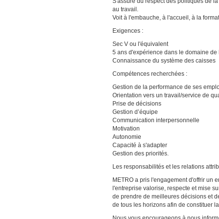
S'assure du respect des politiques de la
au travail.
Voit à l'embauche, à l'accueil, à la form
Exigences :
Sec V ou l'équivalent
5 ans d'expérience dans le domaine de 
Connaissance du système des caisses
Compétences recherchées :
Gestion de la performance de ses empl
Orientation vers un travail/service de qua
Prise de décisions
Gestion d’équipe
Communication interpersonnelle
Motivation
Autonomie
Capacité à s'adapter
Gestion des priorités.
Les responsabilités et les relations att
METRO a pris l'engagement d'offrir un e
l'entreprise valorise, respecte et mise s
de prendre de meilleures décisions et d
de tous les horizons afin de constituer l
Nous vous encourageons à nous informer