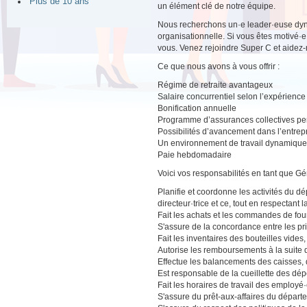
Plus de 10 ans
un élément clé de notre équipe.
Nous recherchons un·e leader·euse dyna
organisationnelle. Si vous êtes motivé·e 
vous. Venez rejoindre Super C et aidez-n
Ce que nous avons à vous offrir :
Régime de retraite avantageux
Salaire concurrentiel selon l’expérience
Bonification annuelle
Programme d’assurances collectives pers
Possibilités d’avancement dans l’entrep
Un environnement de travail dynamique a
Paie hebdomadaire
Voici vos responsabilités en tant que Gé
Planifie et coordonne les activités du dép
directeur·trice et ce, tout en respectant 
Fait les achats et les commandes de fou
S'assure de la concordance entre les prix
Fait les inventaires des bouteilles vides, 
Autorise les remboursements à la suite 
Effectue les balancements des caisses, d
Est responsable de la cueillette des dép
Fait les horaires de travail des employé·
S'assure du prêt-aux-affaires du départ