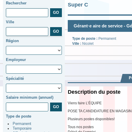
Rechercher
Super C
Ville
Gérant·e aire de service - 
Type de poste :
Permanent
Région
Ville :
Nicolet
Employeur
P
Spécialité
Description du poste
Salaire minimum (annuel)
Viens faire L’ÉQUIPE
POSE TA CANDIDATURE EN MAGASIN
Type de poste
Plusieurs postes disponibles!
Permanent
Tous nos postes
Temporaire
Détail de l’emploi