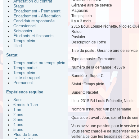
Affectation ou contrat
Gérant·e aire de service
Stage
Magasins
Encadrement - Permanent
Temps plein
Encadrement - Affectation
il y a 3 mois
Candidature spontanée
Occasionnel
2315 Boul. Louis-Fréchette, Nicolet, Q
Saisonnier
Retour
Étudiants et finissants
Postuler
Temps plein
Description de l’offre
filled
Titre du poste : Gérant·e aire de service
Statut
Type de poste : Permanent
Temps partiel ou temps plein
Numéro de la demande : 43576
Temps partiel
Temps plein
Bannière : Super C
Liste de rappel
Permanent
Statut : Temps plein
Expérience requise
Super C Nicolet
Sans
Lieu: 2315 Bd Louis Fréchette, Nicolet
6 mois à 1 an
Nombre d’heures: 40h par semaine
1 an
2 ans
Quarts de travail : Jour, soir et fin de se
3 ans
4 ans
Vous avez une passion pour le service à 
5 ans
Vous serez chargé·e de superviser les o
Plus de 5 ans
veiller à ce que les besoins de nos clien