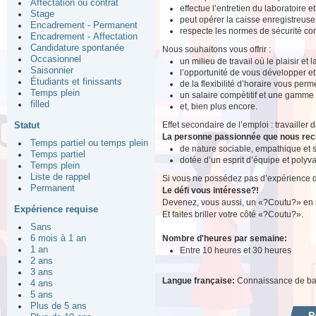
Affectation ou contrat
effectue l’entretien du laboratoire e
Stage
peut opérer la caisse enregistreuse
Encadrement - Permanent
respecte les normes de sécurité conc
Encadrement - Affectation
Candidature spontanée
Nous souhaitons vous offrir :
Occasionnel
un milieu de travail où le plaisir et
Saisonnier
l’opportunité de vous développer e
Étudiants et finissants
de la flexibilité d’horaire vous perm
Temps plein
un salaire compétitif et une gamme
filled
et, bien plus encore.
Effet secondaire de l’emploi : travaille
Statut
La personne passionnée que nous re
Temps partiel ou temps plein
de nature sociable, empathique et
Temps partiel
dotée d’un esprit d’équipe et polyva
Temps plein
Liste de rappel
Si vous ne possédez pas d’expérience de 
Permanent
Le défi vous intéresse?!
Devenez, vous aussi, un «?Coutu?» en n
Expérience requise
Et faites briller votre côté «?Coutu?».
Sans
Nombre d'heures par semaine:
6 mois à 1 an
1 an
Entre 10 heures et 30 heures
2 ans
3 ans
Langue française:
Connaissance de b
4 ans
5 ans
Plus de 5 ans
P