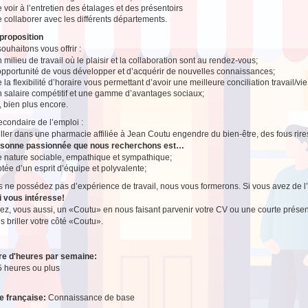
 voir à l’entretien des étalages et des présentoirs
 collaborer avec les différents départements.
proposition
ouhaitons vous offrir :
 milieu de travail où le plaisir et la collaboration sont au rendez-vous;
’opportunité de vous développer et d’acquérir de nouvelles connaissances;
 la flexibilité d’horaire vous permettant d’avoir une meilleure conciliation travail/vi
n salaire compétitif et une gamme d’avantages sociaux;
, bien plus encore.
secondaire de l’emploi :
ailler dans une pharmacie affiliée à Jean Coutu engendre du bien-être, des fous rire
rsonne passionnée que nous recherchons est…
e nature sociable, empathique et sympathique;
tée d’un esprit d’équipe et polyvalente;
s ne possédez pas d’expérience de travail, nous vous formerons. Si vous avez de l’e
i vous intéresse!
z, vous aussi, un «Coutu» en nous faisant parvenir votre CV ou une courte présen
es briller votre côté «Coutu».
e d'heures par semaine:
5 heures ou plus
e française:
Connaissance de base