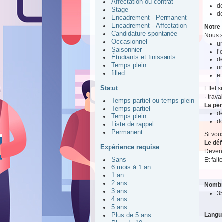
Affectation ou contrat
de
Stage
de
Encadrement - Permanent
Encadrement - Affectation
Notre 
Candidature spontanée
Nous s
Occasionnel
un
Saisonnier
l
Étudiants et finissants
de
Temps plein
u
filled
et
Statut
Effet 
· trav
Temps partiel ou temps plein
La pe
Temps partiel
d
Temps plein
do
Liste de rappel
Permanent
Si vou
Le déf
Expérience requise
Devene
Et fait
Sans
6 mois à 1 an
1 an
2 ans
Nombr
3 ans
3
4 ans
5 ans
Langu
Plus de 5 ans