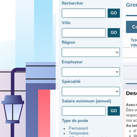
Rechercher
Gro
Ville
Co
Typ
Région
Vill
Employeur
Spécialité
Desc
Salaire minimum (annuel)
Avez-
Êtes-v
respec
nos ac
Type de poste
Au sei
Permanent
d’
Temporaire
d