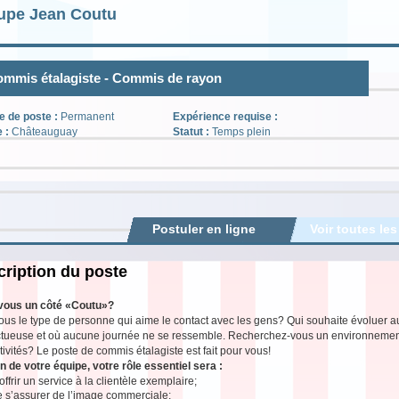
upe Jean Coutu
mmis étalagiste - Commis de rayon
e de poste :
Permanent
Expérience requise :
e :
Châteauguay
Statut :
Temps plein
Postuler en ligne
Voir toutes les
ription du poste
vous un côté «Coutu»?
ous le type de personne qui aime le contact avec les gens? Qui souhaite évoluer 
tueuse et où aucune journée ne se ressemble. Recherchez-vous un environnement s
tivités? Le poste de commis étalagiste est fait pour vous!
n de votre équipe, votre rôle essentiel sera :
offrir un service à la clientèle exemplaire;
e s’assurer de l’image commerciale;