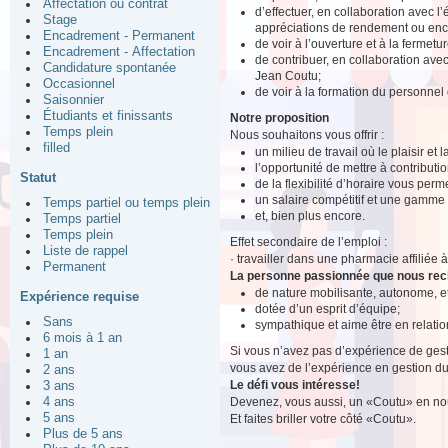
Affectation ou contrat
d’effectuer, en collaboration avec l
Stage
appréciations de rendement ou enco
Encadrement - Permanent
de voir à l’ouverture et à la fermet
Encadrement - Affectation
de contribuer, en collaboration av
Candidature spontanée
Jean Coutu;
Occasionnel
de voir à la formation du personnel
Saisonnier
Étudiants et finissants
Notre proposition
Temps plein
Nous souhaitons vous offrir :
filled
un milieu de travail où le plaisir et
l’opportunité de mettre à contributio
Statut
de la flexibilité d’horaire vous perm
un salaire compétitif et une gamme
Temps partiel ou temps plein
et, bien plus encore.
Temps partiel
Temps plein
Effet secondaire de l’emploi :
Liste de rappel
· travailler dans une pharmacie affiliée
Permanent
La personne passionnée que nous re
de nature mobilisante, autonome, 
Expérience requise
dotée d’un esprit d’équipe;
Sans
sympathique et aime être en relation
6 mois à 1 an
Si vous n’avez pas d’expérience de gest
1 an
vous avez de l’expérience en gestion du 
2 ans
Le défi vous intéresse!
3 ans
Devenez, vous aussi, un «Coutu» en nou
4 ans
5 ans
Et faites briller votre côté «Coutu».
Plus de 5 ans