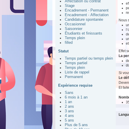
Affectation ou contrat
ef
Stage
pe
Encadrement - Permanent
re
Encadrement - Affectation
Candidature spontanée
Nous s
Occasionnel
un
Saisonnier
l
Étudiants et finissants
de
Temps plein
u
filled
et
Effet 
Statut
La pe
Temps partiel ou temps plein
d
Temps partiel
do
Temps plein
Liste de rappel
Si vou
Permanent
Le déf
Devene
Expérience requise
Et fait
Sans
Nombr
6 mois à 1 an
1 an
3
2 ans
3 ans
Langu
4 ans
5 ans
Plus de 5 ans