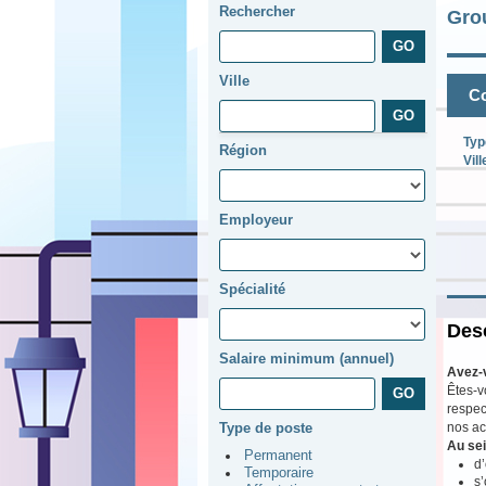
Rechercher
Gro
Ville
Co
Typ
Région
Vill
Employeur
Spécialité
Desc
Salaire minimum (annuel)
Avez-
Êtes-v
respec
nos ac
Type de poste
Au sei
Permanent
d’
Temporaire
s’