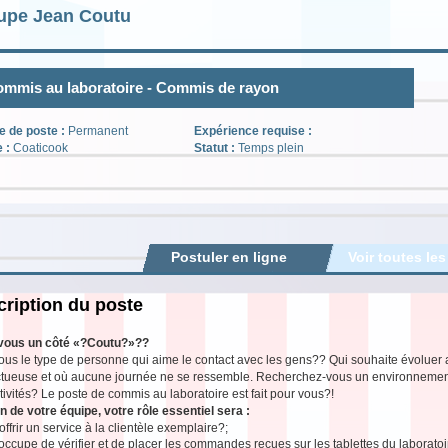
upe Jean Coutu
mmis au laboratoire - Commis de rayon
e de poste :
Permanent
Expérience requise :
e :
Coaticook
Statut :
Temps plein
Postuler en ligne
Voir toutes les
ription du poste
vous un côté «?Coutu?»??
ous le type de personne qui aime le contact avec les gens?? Qui souhaite évolue
tueuse et où aucune journée ne se ressemble. Recherchez-vous un environnement s
tivités? Le poste de commis au laboratoire est fait pour vous?!
n de votre équipe, votre rôle essentiel sera :
offrir un service à la clientèle exemplaire?;
occupe de vérifier et de placer les commandes reçues sur les tablettes du laboratoi