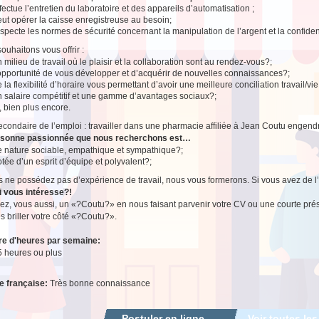
fectue l’entretien du laboratoire et des appareils d’automatisation ;
ut opérer la caisse enregistreuse au besoin;
specte les normes de sécurité concernant la manipulation de l’argent et la confident
ouhaitons vous offrir :
 milieu de travail où le plaisir et la collaboration sont au rendez-vous?;
’opportunité de vous développer et d’acquérir de nouvelles connaissances?;
 la flexibilité d’horaire vous permettant d’avoir une meilleure conciliation travail/vi
n salaire compétitif et une gamme d’avantages sociaux?;
, bien plus encore.
secondaire de l’emploi : travailler dans une pharmacie affiliée à Jean Coutu engendr
rsonne passionnée que nous recherchons est…
e nature sociable, empathique et sympathique?;
tée d’un esprit d’équipe et polyvalent?;
s ne possédez pas d’expérience de travail, nous vous formerons. Si vous avez de l’
i vous intéresse?!
z, vous aussi, un «?Coutu?» en nous faisant parvenir votre CV ou une courte prés
es briller votre côté «?Coutu?».
e d'heures par semaine:
5 heures ou plus
e française:
Très bonne connaissance
Postuler en ligne
Voir toutes les