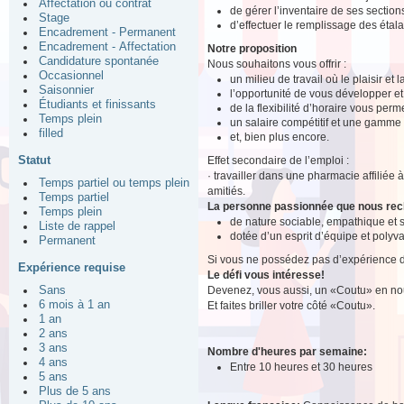
Affectation ou contrat
de gérer l’inventaire de ses section
Stage
d’effectuer le remplissage des étal
Encadrement - Permanent
Encadrement - Affectation
Notre proposition
Candidature spontanée
Nous souhaitons vous offrir :
Occasionnel
un milieu de travail où le plaisir et
Saisonnier
l’opportunité de vous développer e
Étudiants et finissants
de la flexibilité d’horaire vous perm
Temps plein
un salaire compétitif et une gamme
filled
et, bien plus encore.
Statut
Effet secondaire de l’emploi :
· travailler dans une pharmacie affiliée 
Temps partiel ou temps plein
amitiés.
Temps partiel
La personne passionnée que nous re
Temps plein
de nature sociable, empathique et 
Liste de rappel
dotée d’un esprit d’équipe et polyva
Permanent
Si vous ne possédez pas d’expérience de 
Expérience requise
Le défi vous intéresse!
Devenez, vous aussi, un «Coutu» en nou
Sans
6 mois à 1 an
Et faites briller votre côté «Coutu».
1 an
2 ans
3 ans
Nombre d'heures par semaine:
4 ans
Entre 10 heures et 30 heures
5 ans
Plus de 5 ans