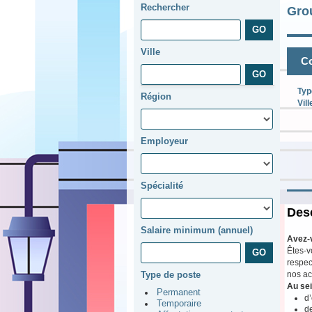
Rechercher
Gro
Ville
Co
Typ
Région
Vill
Employeur
Spécialité
Desc
Salaire minimum (annuel)
Avez-
Êtes-v
respec
nos ac
Type de poste
Au sei
Permanent
d’
Temporaire
d