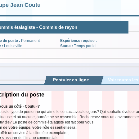
upe Jean Coutu
mmis étalagiste - Commis de rayon
e de poste :
Permanent
Expérience requise :
e :
Louiseville
Statut :
Temps partiel
Postuler en ligne
Voir toutes les
ription du poste
vous un côté «Coutu»?
ous le type de personne qui aime le contact avec les gens? Qui souhaite évoluer 
tueuse et où aucune journée ne se ressemble. Recherchez-vous un environnement s
tivités? Le poste de commis étalagiste est fait pour vous!
n de votre équipe, votre rôle essentiel sera :
offrir un service à la clientèle exemplaire;
e s’assurer de l’image commerciale;