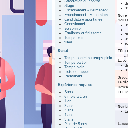
Affectation ou contrat
de
Stage
de
Encadrement - Permanent
Encadrement - Affectation
Notre 
Candidature spontanée
Nous s
Occasionnel
un
Saisonnier
l
Étudiants et finissants
de
Temps plein
u
filled
et
Statut
Effet 
· trav
Temps partiel ou temps plein
La pe
Temps partiel
d
Temps plein
do
Liste de rappel
Permanent
Si vou
Le déf
Expérience requise
Devene
Et fait
Sans
6 mois à 1 an
1 an
2 ans
Nombr
3 ans
E
4 ans
5 ans
Langu
Plus de 5 ans