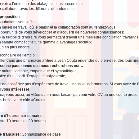
 voir à l’entretien des étalages et des présentoirs
 collaborer avec les différents départements.
proposition
ouhaitons vous offrir :
 milieu de travail où le plaisir et la collaboration sont au rendez-vous;
’opportunité de vous développer et d’acquérir de nouvelles connaissances;
 la flexibilité d’horaire vous permettant d’avoir une meilleure conciliation travail/vi
n salaire compétitif et une gamme d’avantages sociaux;
, bien plus encore.
secondaire de l’emploi :
ailler dans une pharmacie affiliée à Jean Coutu engendre du bien-être, des fous rire
rsonne passionnée que nous recherchons est…
e nature sociable, empathique et sympathique;
tée d’un esprit d’équipe et polyvalente;
s ne possédez pas d’expérience de travail, nous vous formerons. Si vous avez de l’e
i vous intéresse!
z, vous aussi, un «Coutu» en nous faisant parvenir votre CV ou une courte présen
es briller votre côté «Coutu».
e d'heures par semaine:
ntre 10 heures et 30 heures
e française:
Connaissance de base