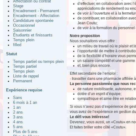
Affectation ou contrat
d’effectuer, en collaboration avec l
Stage
appréciations de rendement ou enco
Encadrement - Permanent
de voir à l’ouverture et à la fermet
Encadrement - Affectation
de contribuer, en collaboration av
Candidature spontanée
Jean Coutu;
Occasionnel
de voir à la formation du personnel
Saisonnier
Étudiants et finissants
Notre proposition
Temps plein
Nous souhaitons vous offrir :
filled
un milieu de travail où le plaisir et
l’opportunité de mettre à contributio
Statut
de la flexibilité d’horaire vous perm
un salaire compétitif et une gamme
Temps partiel ou temps plein
et, bien plus encore.
Temps partiel
Temps plein
Effet secondaire de l’emploi :
Liste de rappel
· travailler dans une pharmacie affiliée
Permanent
La personne passionnée que nous re
de nature mobilisante, autonome, 
Expérience requise
dotée d’un esprit d’équipe;
Sans
sympathique et aime être en relation
6 mois à 1 an
Si vous n’avez pas d’expérience de gest
1 an
vous avez de l’expérience en gestion du 
2 ans
Le défi vous intéresse!
3 ans
Devenez, vous aussi, un «Coutu» en nou
4 ans
5 ans
Et faites briller votre côté «Coutu».
Plus de 5 ans