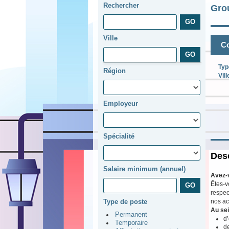
Rechercher
Gro
Ville
Co
Typ
Région
Vill
Employeur
Spécialité
Desc
Salaire minimum (annuel)
Avez-
Êtes-v
respec
nos ac
Type de poste
Au sei
Permanent
d’
Temporaire
d