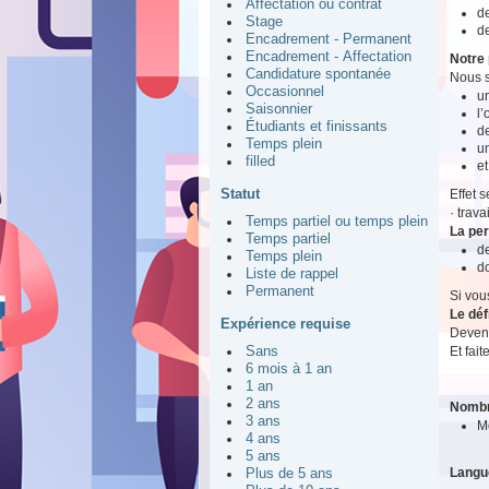
Affectation ou contrat
de
Stage
de
Encadrement - Permanent
Encadrement - Affectation
Notre 
Candidature spontanée
Nous s
Occasionnel
un
Saisonnier
l
Étudiants et finissants
de
Temps plein
u
filled
et
Statut
Effet 
· trav
Temps partiel ou temps plein
La pe
Temps partiel
d
Temps plein
do
Liste de rappel
Permanent
Si vou
Le déf
Expérience requise
Devene
Et fait
Sans
6 mois à 1 an
1 an
2 ans
Nombr
3 ans
M
4 ans
5 ans
Langu
Plus de 5 ans