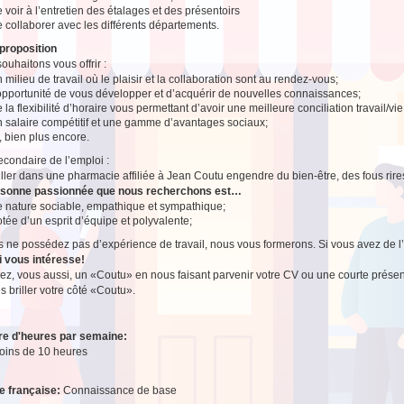
 voir à l’entretien des étalages et des présentoirs
 collaborer avec les différents départements.
proposition
ouhaitons vous offrir :
 milieu de travail où le plaisir et la collaboration sont au rendez-vous;
’opportunité de vous développer et d’acquérir de nouvelles connaissances;
 la flexibilité d’horaire vous permettant d’avoir une meilleure conciliation travail/vi
n salaire compétitif et une gamme d’avantages sociaux;
, bien plus encore.
secondaire de l’emploi :
ailler dans une pharmacie affiliée à Jean Coutu engendre du bien-être, des fous rire
rsonne passionnée que nous recherchons est…
e nature sociable, empathique et sympathique;
tée d’un esprit d’équipe et polyvalente;
s ne possédez pas d’expérience de travail, nous vous formerons. Si vous avez de l’e
i vous intéresse!
z, vous aussi, un «Coutu» en nous faisant parvenir votre CV ou une courte présen
es briller votre côté «Coutu».
e d'heures par semaine:
oins de 10 heures
e française:
Connaissance de base