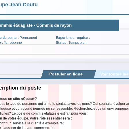
upe Jean Coutu
mmis étalagiste - Commis de rayon
e de poste :
Permanent
Expérience requise :
e :
Terrebonne
Statut :
Temps plein
Postuler en ligne
Voir toutes les
ription du poste
vous un côté «Coutu»?
ous le type de personne qui aime le contact avec les gens? Qui souhaite évoluer 
tueuse et où aucune journée ne se ressemble. Recherchez-vous un environnement s
tivités? Le poste de commis étalagiste est fait pour vous!
n de votre équipe, votre rôle essentiel sera :
offrir un service à la clientèle exemplaire;
e s’assurer de l’image commerciale;