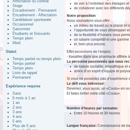
Affectation ou contrat
de voir à l’entretien des étalages e
Stage
de collaborer avec les différents d
Encadrement - Permanent
Encadrement - Affectation
Notre proposition
Candidature spontanée
Nous souhaitons vous offrir :
Occasionnel
un milieu de travail où le plaisir et
Saisonnier
l’opportunité de vous développer e
Étudiants et finissants
de la flexibilité d’horaire vous perm
Temps plein
un salaire compétitif et une gamme
filled
et, bien plus encore.
Statut
Effet secondaire de l’emploi :
· travailler dans une pharmacie affiliée
Temps partiel ou temps plein
La personne passionnée que nous re
Temps partiel
de nature sociable, empathique et 
Temps plein
dotée d’un esprit d’équipe et polyva
Liste de rappel
Permanent
Si vous ne possédez pas d’expérience de 
Le défi vous intéresse!
Expérience requise
Devenez, vous aussi, un «Coutu» en nou
Et faites briller votre côté «Coutu».
Sans
6 mois à 1 an
1 an
2 ans
Nombre d'heures par semaine:
3 ans
Entre 10 heures et 30 heures
4 ans
5 ans
Langue française:
Connaissance de b
Plus de 5 ans