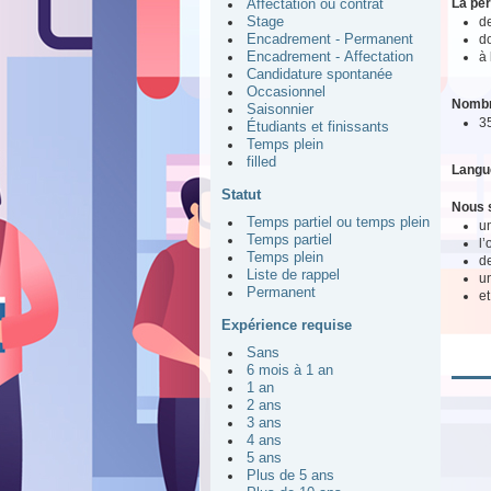
La pe
Affectation ou contrat
d
Stage
do
Encadrement - Permanent
à 
Encadrement - Affectation
Candidature spontanée
Occasionnel
Nombr
Saisonnier
3
Étudiants et finissants
Temps plein
filled
Langu
Statut
Nous s
Temps partiel ou temps plein
un
Temps partiel
l
Temps plein
de
Liste de rappel
u
Permanent
et
Expérience requise
Sans
6 mois à 1 an
1 an
2 ans
3 ans
4 ans
5 ans
Plus de 5 ans