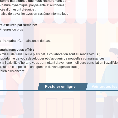
rsonne passionnée que nous recherchons est…
e nature dynamique, polyvalente et autonome ;
tée d’un esprit d’équipe ;
l’aise de travailler avec un système informatique.
e d'heures par semaine:
5 heures ou plus
e française:
Connaissance de base
ouhaitons vous offrir :
 milieu de travail où le plaisir et la collaboration sont au rendez-vous ;
’opportunité de vous développer et d’acquérir de nouvelles connaissances ;
 la flexibilité d’horaire vous permettant d’avoir une meilleure conciliation travail/vi
n salaire compétitif et une gamme d’avantages sociaux ;
 bien plus encore.
Postuler en ligne
Voir toutes les