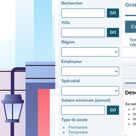
Rechercher
Gro
Ville
Co
Typ
Région
Vill
Employeur
Spécialité
Desc
Salaire minimum (annuel)
Au sei
d’
de
de
Type de poste
de
Permanent
Temporaire