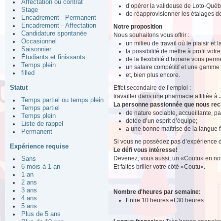
Affectation ou contrat
d’opérer la valideuse de Loto-Québ
Stage
de réapprovisionner les étalages 
Encadrement - Permanent
Encadrement - Affectation
Notre proposition
Candidature spontanée
Nous souhaitons vous offrir :
Occasionnel
un milieu de travail où le plaisir et
Saisonnier
la possibilité de mettre à profit votr
Étudiants et finissants
de la flexibilité d’horaire vous perm
Temps plein
un salaire compétitif et une gamme
filled
et, bien plus encore.
Statut
Effet secondaire de l’emploi :
travailler dans une pharmacie affiliée à
Temps partiel ou temps plein
La personne passionnée que nous re
Temps partiel
de nature sociable, accueillante, p
Temps plein
dotée d’un esprit d’équipe;
Liste de rappel
a une bonne maîtrise de la langue f
Permanent
Si vous ne possédez pas d’expérience de 
Expérience requise
Le défi vous intéresse!
Devenez, vous aussi, un «Coutu» en nou
Sans
Et faites briller votre côté «Coutu».
6 mois à 1 an
1 an
2 ans
3 ans
Nombre d'heures par semaine:
4 ans
Entre 10 heures et 30 heures
5 ans
Plus de 5 ans