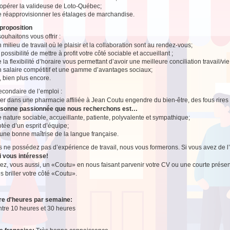
’opérer la valideuse de Loto-Québec;
e réapprovisionner les étalages de marchandise.
proposition
ouhaitons vous offrir :
 milieu de travail où le plaisir et la collaboration sont au rendez-vous;
 possibilité de mettre à profit votre côté sociable et accueillant ;
 la flexibilité d’horaire vous permettant d’avoir une meilleure conciliation travail/vi
n salaire compétitif et une gamme d’avantages sociaux;
, bien plus encore.
secondaire de l’emploi :
ller dans une pharmacie affiliée à Jean Coutu engendre du bien-être, des fous rires 
rsonne passionnée que nous recherchons est…
 nature sociable, accueillante, patiente, polyvalente et sympathique;
tée d’un esprit d’équipe;
une bonne maîtrise de la langue française.
s ne possédez pas d’expérience de travail, nous vous formerons. Si vous avez de l’e
i vous intéresse!
z, vous aussi, un «Coutu» en nous faisant parvenir votre CV ou une courte présen
es briller votre côté «Coutu».
e d'heures par semaine:
ntre 10 heures et 30 heures