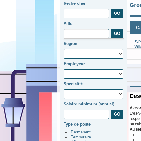
Rechercher
Gro
Ville
Ca
Typ
Région
Vill
Employeur
Spécialité
Desc
Salaire minimum (annuel)
Avez-
Êtes-v
respec
ou cais
Type de poste
Au sei
Permanent
d’
Temporaire
d’