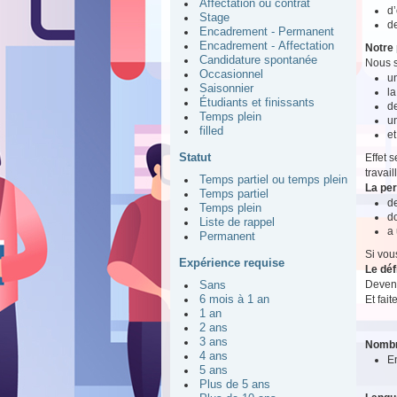
Affectation ou contrat
d
Stage
d
Encadrement - Permanent
Encadrement - Affectation
Notre 
Candidature spontanée
Nous s
Occasionnel
un
Saisonnier
la
Étudiants et finissants
de
Temps plein
u
filled
et
Statut
Effet 
travai
Temps partiel ou temps plein
La pe
Temps partiel
de
Temps plein
do
Liste de rappel
a 
Permanent
Si vou
Expérience requise
Le déf
Devene
Sans
Et fait
6 mois à 1 an
1 an
2 ans
3 ans
Nombr
4 ans
E
5 ans
Plus de 5 ans