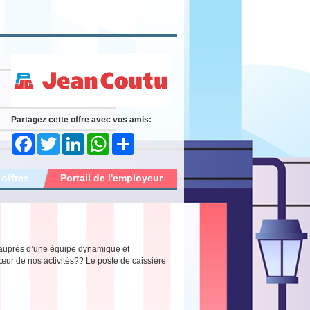
Partagez cette offre avec vos amis:
Facebook
Twitter
LinkedIn
WhatsApp
Share
 offres
Portail de l'employeur
r auprès d’une équipe dynamique et
œur de nos activités?? Le poste de caissière