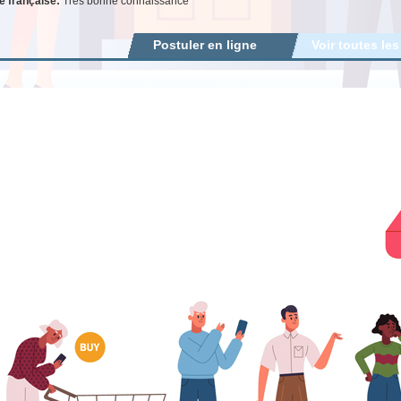
e française:
Très bonne connaissance
Postuler en ligne
Voir toutes les