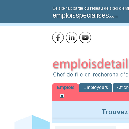
Ce site fait partie du réseau de sites d'em
emploisspecialises
.com
Emplois
Employeurs
Affich
Trouvez