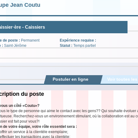
upe Jean Coutu
issier·ère - Caissiers
e de poste :
Permanent
Expérience requise :
e :
Saint-Jérôme
Statut :
Temps partiel
Postuler en ligne
Voir toutes les
ription du poste
vous un côté «Coutu»?
ous le type de personne qui aime le contact avec les gens?? Qui souhaite évolue
tueuse. Recherchez-vous un environnement stimulant, où la collaboration est au c
sier est fait pour vous?!
n de votre équipe, votre rôle essentiel sera :
offrir un service à la clientèle exemplaire;
effectuer les transactions avec la clientèle;