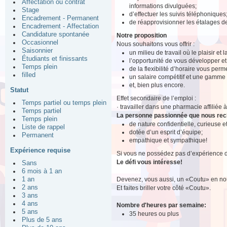
Affectation ou contrat
informations divulguées;
Stage
d’effectuer les suivis téléphoniques
Encadrement - Permanent
de réapprovisionner les étalages 
Encadrement - Affectation
Candidature spontanée
Notre proposition
Occasionnel
Nous souhaitons vous offrir :
Saisonnier
un milieu de travail où le plaisir et
Étudiants et finissants
l’opportunité de vous développer e
Temps plein
de la flexibilité d’horaire vous perm
filled
un salaire compétitif et une gamme
et, bien plus encore.
Statut
Effet secondaire de l’emploi :
Temps partiel ou temps plein
· travailler dans une pharmacie affiliée 
Temps partiel
La personne passionnée que nous re
Temps plein
de nature confidentielle, curieuse 
Liste de rappel
dotée d’un esprit d’équipe;
Permanent
empathique et sympathique!
Expérience requise
Si vous ne possédez pas d’expérience d
Le défi vous intéresse!
Sans
6 mois à 1 an
Devenez, vous aussi, un «Coutu» en nou
1 an
2 ans
Et faites briller votre côté «Coutu».
3 ans
4 ans
Nombre d'heures par semaine:
5 ans
35 heures ou plus
Plus de 5 ans