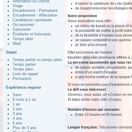
Affectation ou contrat
d’opérer la valideuse de Loto-Québ
Stage
de réapprovisionner les étalages 
Encadrement - Permanent
Encadrement - Affectation
Notre proposition
Candidature spontanée
Nous souhaitons vous offrir :
Occasionnel
un milieu de travail où le plaisir et
Saisonnier
la possibilité de mettre à profit votr
Étudiants et finissants
de la flexibilité d’horaire vous perm
Temps plein
un salaire compétitif et une gamme
filled
et, bien plus encore.
Statut
Effet secondaire de l’emploi :
travailler dans une pharmacie affiliée à
Temps partiel ou temps plein
La personne passionnée que nous re
Temps partiel
de nature sociable, accueillante, p
Temps plein
dotée d’un esprit d’équipe;
Liste de rappel
a une bonne maîtrise de la langue f
Permanent
Si vous ne possédez pas d’expérience de 
Expérience requise
Le défi vous intéresse!
Devenez, vous aussi, un «Coutu» en nou
Sans
Et faites briller votre côté «Coutu».
6 mois à 1 an
1 an
2 ans
Nombre d'heures par semaine:
3 ans
Entre 10 heures et 30 heures
4 ans
5 ans
Langue française:
Très bonne connais
Plus de 5 ans