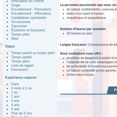
Affectation ou contrat
La personne passionnée que nous re
Stage
de nature confidentielle, curieuse e
Encadrement - Permanent
dotée d’un esprit d’équipe ;
Encadrement - Affectation
empathique et sympathique.
Candidature spontanée
Occasionnel
Saisonnier
Nombre d'heures par semaine:
Étudiants et finissants
35 heures ou plus
Temps plein
filled
Langue française:
Connaissance de b
Statut
Temps partiel ou temps plein
Nous souhaitons vous offrir :
Temps partiel
un milieu de travail où le plaisir et
Temps plein
l’opportunité de vous développer e
Liste de rappel
de la flexibilité d’horaire vous perm
Permanent
un salaire compétitif et une gamme
et bien plus encore.
Expérience requise
Sans
6 mois à 1 an
P
1 an
2 ans
3 ans
4 ans
5 ans
Plus de 5 ans