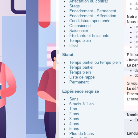
Affectation ou contrat
de
Stage
de
Encadrement - Permanent
Encadrement - Affectation
Notre 
Candidature spontanée
Nous s
Occasionnel
un
Saisonnier
l
Étudiants et finissants
de
Temps plein
u
filled
et
Statut
Effet 
· trav
Temps partiel ou temps plein
La pe
Temps partiel
d
Temps plein
do
Liste de rappel
Permanent
Si vou
Le déf
Expérience requise
Devene
Et fait
Sans
6 mois à 1 an
1 an
2 ans
Nombr
3 ans
E
4 ans
5 ans
Langu
Plus de 5 ans