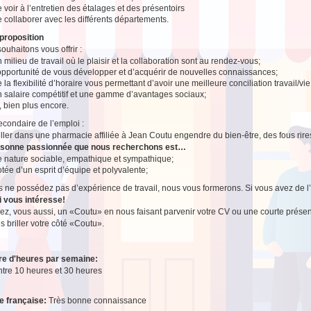
 voir à l’entretien des étalages et des présentoirs
 collaborer avec les différents départements.
proposition
ouhaitons vous offrir :
 milieu de travail où le plaisir et la collaboration sont au rendez-vous;
’opportunité de vous développer et d’acquérir de nouvelles connaissances;
 la flexibilité d’horaire vous permettant d’avoir une meilleure conciliation travail/vi
n salaire compétitif et une gamme d’avantages sociaux;
, bien plus encore.
secondaire de l’emploi :
ailler dans une pharmacie affiliée à Jean Coutu engendre du bien-être, des fous rire
rsonne passionnée que nous recherchons est…
e nature sociable, empathique et sympathique;
tée d’un esprit d’équipe et polyvalente;
s ne possédez pas d’expérience de travail, nous vous formerons. Si vous avez de l’e
i vous intéresse!
z, vous aussi, un «Coutu» en nous faisant parvenir votre CV ou une courte présen
es briller votre côté «Coutu».
e d'heures par semaine:
ntre 10 heures et 30 heures
e française:
Très bonne connaissance