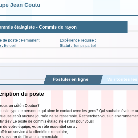
upe Jean Coutu
mmis étalagiste - Commis de rayon
e de poste :
Permanent
Expérience requise :
e :
Beloeil
Statut :
Temps partiel
Postuler en ligne
Voir toutes les
ription du poste
vous un côté «Coutu»?
ous le type de personne qui aime le contact avec les gens? Qui souhaite évoluer 
tueuse et où aucune journée ne se ressemble. Recherchez-vous un environnement s
tivités? Le poste de commis étalagiste est fait pour vous!
n de votre équipe, votre rôle essentiel sera :
offrir un service à la clientèle exemplaire;
e s’assurer de l’image commerciale;