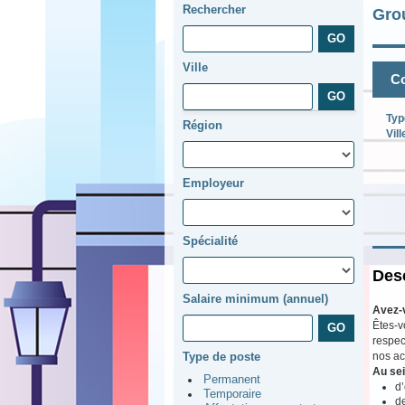
Rechercher
Gro
Ville
Co
Typ
Région
Vill
Employeur
Spécialité
Desc
Salaire minimum (annuel)
Avez-
Êtes-v
respec
nos ac
Type de poste
Au sei
Permanent
d’
Temporaire
d