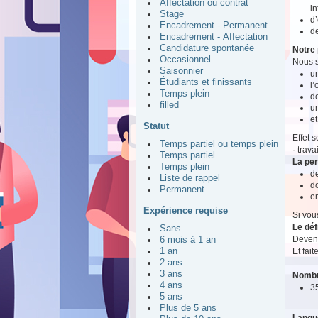
Affectation ou contrat
i
Stage
d’
Encadrement - Permanent
d
Encadrement - Affectation
Candidature spontanée
Notre 
Occasionnel
Nous s
Saisonnier
un
Étudiants et finissants
l
Temps plein
de
filled
u
et
Statut
Effet 
Temps partiel ou temps plein
· trav
Temps partiel
La pe
Temps plein
de
Liste de rappel
do
Permanent
e
Expérience requise
Si vou
Le déf
Sans
Devene
6 mois à 1 an
Et fait
1 an
2 ans
3 ans
Nombr
4 ans
3
5 ans
Plus de 5 ans
Langu