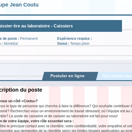
upe Jean Coutu
issier·ère au laboratoire - Caissiers
e de poste :
Permanent
Expérience requise :
e :
Montréal
Statut :
Temps plein
Postuler en ligne
Voir toutes les
ription du poste
vous un côté «Coutu»?
ous le type de personne qui cherche à faire la différence? Qui souhaite contribuer à
ionné? Recherchez-vous un environnement de travail stimulant, où l’équipe est au
ble? Le poste de caissière et de caissier au laboratoire est fait pour vous!
n de votre équipe, votre rôle essentiel sera :
être le principal contact avec la clientèle; votre confidentialité, votre empathie et v
pondre aux demandes de la clientèle selon les limites légales applicables au poste