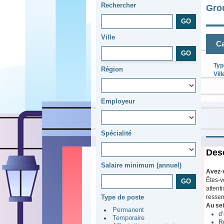
Rechercher
Gro
Ville
Ca
Typ
Région
Vill
Employeur
Spécialité
Desc
Salaire minimum (annuel)
Avez-
Êtes-v
attent
ressem
Type de poste
Au sei
Permanent
d’
Temporaire
Ré