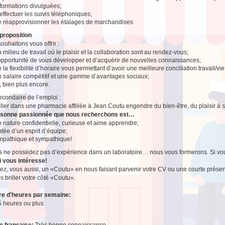
nformations divulguées;
effectuer les suivis téléphoniques;
e réapprovisionner les étalages de marchandises
proposition
ouhaitons vous offrir :
 milieu de travail où le plaisir et la collaboration sont au rendez-vous;
’opportunité de vous développer et d’acquérir de nouvelles connaissances;
 la flexibilité d’horaire vous permettant d’avoir une meilleure conciliation travail/vi
n salaire compétitif et une gamme d’avantages sociaux;
, bien plus encore.
secondaire de l’emploi :
ailler dans une pharmacie affiliée à Jean Coutu engendre du bien-être, du plaisir à se
rsonne passionnée que nous recherchons est…
 nature confidentielle, curieuse et aime apprendre;
tée d’un esprit d’équipe;
mpathique et sympathique!
s ne possédez pas d’expérience dans un laboratoire… nous vous formerons. Si vous
i vous intéresse!
z, vous aussi, un «Coutu» en nous faisant parvenir votre CV ou une courte présen
es briller votre côté «Coutu».
e d'heures par semaine:
5 heures ou plus
e française:
Très bonne connaissance