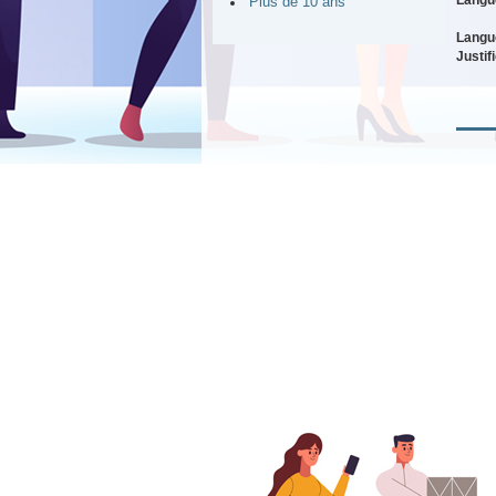
Plus de 10 ans
Langu
Justif