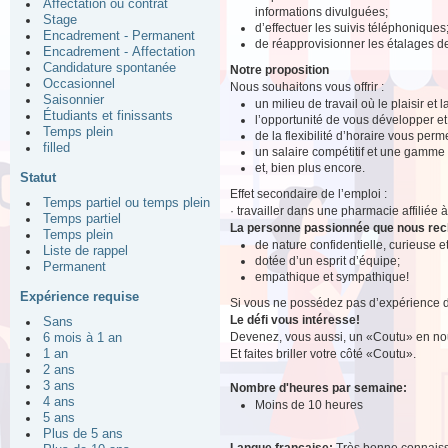
Affectation ou contrat
informations divulguées;
Stage
d’effectuer les suivis téléphoniques
Encadrement - Permanent
de réapprovisionner les étalages 
Encadrement - Affectation
Candidature spontanée
Notre proposition
Occasionnel
Nous souhaitons vous offrir :
Saisonnier
un milieu de travail où le plaisir et
Étudiants et finissants
l’opportunité de vous développer e
Temps plein
de la flexibilité d’horaire vous perm
filled
un salaire compétitif et une gamme
et, bien plus encore.
Statut
Effet secondaire de l’emploi :
Temps partiel ou temps plein
· travailler dans une pharmacie affiliée 
Temps partiel
La personne passionnée que nous re
Temps plein
de nature confidentielle, curieuse 
Liste de rappel
dotée d’un esprit d’équipe;
Permanent
empathique et sympathique!
Expérience requise
Si vous ne possédez pas d’expérience d
Le défi vous intéresse!
Sans
Devenez, vous aussi, un «Coutu» en nou
6 mois à 1 an
Et faites briller votre côté «Coutu».
1 an
2 ans
3 ans
Nombre d'heures par semaine:
4 ans
Moins de 10 heures
5 ans
Plus de 5 ans
Langue française:
Très bonne connais