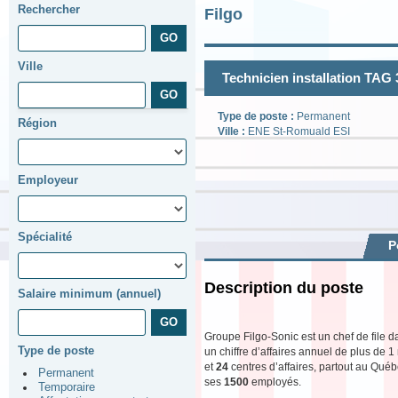
Rechercher
Filgo
Ville
Technicien installation TAG 
Type de poste :
Permanent
Région
Ville :
ENE St-Romuald ESI
Employeur
Spécialité
P
Description du poste
Salaire minimum (annuel)
Groupe Filgo-Sonic est un chef de file dan
Type de poste
un chiffre d’affaires annuel de plus de 1
et
24
centres d’affaires, partout au Québ
Permanent
ses
1500
employés.
Temporaire