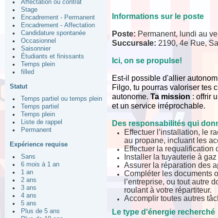
Affectation ou contrat
Stage
Informations sur le poste
Encadrement - Permanent
Encadrement - Affectation
Poste:
Permanent, lundi au ve
Candidature spontanée
Occasionnel
Succursale:
2190, 4e Rue, S
Saisonnier
Étudiants et finissants
Ici, on se propulse!
Temps plein
filled
Est-il possible d'allier autonom
Statut
Filgo, tu pourras valoriser te
autonome.
Ta mission
: offri
Temps partiel ou temps plein
et un service irréprochable.
Temps partiel
Temps plein
Liste de rappel
Des responsabilités qui donn
Permanent
Effectuer l’installation, le
au propane, incluant les ac
Expérience requise
Effectuer la requalification 
Installer la tuyauterie à g
Sans
Assurer la réparation des a
6 mois à 1 an
1 an
Compléter les documents off
2 ans
l’entreprise, ou tout autre
3 ans
roulant à votre répartiteur.
4 ans
Accomplir toutes autres tâ
5 ans
Le type d'énergie recherché
Plus de 5 ans