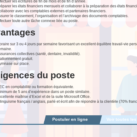
fectuer les écritures de fin de mois et de fin d’année.
éparer les états financiers mensuels et collaborer à la préparation des états financ
llaborer avec les comptables externes et partenaires financiers.
ssurer le classement, l’organisation et l’archivage des documents comptables.
fectuer toute autre tâche connexe liée au poste.
antages
raire sur 3 ou 4 jours par semaine favorisant un excellent équilibre travail-vie per
emaine.
surances collectives (santé, dentaire, invalidité).
ationnement gratuit.
ymnase sur place.
igences du poste
EC en comptabilité ou formation équivalente.
inimum de 5 ans d’expérience dans un poste similaire.
cellente maîtrise d’Excel et de la suite Microsoft Office.
linguisme français / anglais, parlé et écrit afin de répondre à la clientèle (70% f
Postuler en ligne
Voir toutes les