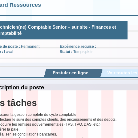
ard Ressources
chnicien(ne) Comptable Senior – sur site - Finances et
mptabilité
e de poste :
Permanent
Expérience requise :
e :
Laval
Statut :
Temps plein
Postuler en ligne
Voir toutes les
ription du poste
s tâches
ssurer la gestion complète du cycle comptable.
fectuer le suivi des comptes clients, des encaissements et des dépôts.
roduire les remises gouvernementales (TPS, TVQ, DAS, etc.).
rer la paie.
aliser les conciliations bancaires.