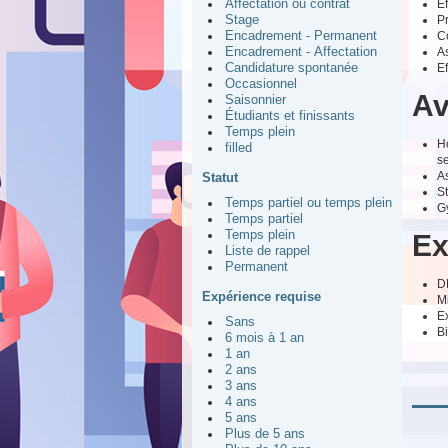
Ef
Affectation ou contrat
Pr
Stage
Co
Encadrement - Permanent
A
Encadrement - Affectation
Ef
Candidature spontanée
Occasionnel
Av
Saisonnier
Étudiants et finissants
Temps plein
Ho
filled
s
As
Statut
St
Temps partiel ou temps plein
G
Temps partiel
Temps plein
Ex
Liste de rappel
Permanent
D
Expérience requise
M
Ex
Sans
Bi
6 mois à 1 an
1 an
2 ans
3 ans
4 ans
5 ans
Plus de 5 ans