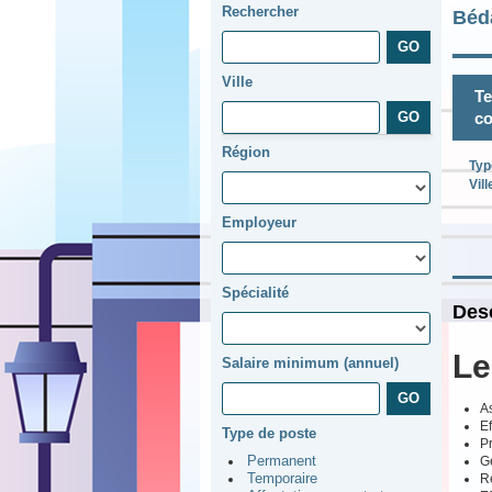
Rechercher
Béd
Ville
Te
co
Région
Typ
Vill
Employeur
Spécialité
Desc
Le
Salaire minimum (annuel)
A
Ef
Type de poste
P
Gé
Permanent
Ré
Temporaire