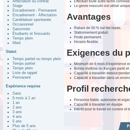
Effectuer toute autre tâche connexe
Affectation ou contrat
Le genre masculin est utilisé uniquem
Stage
Encadrement - Permanent
Avantages
Encadrement - Affectation
Candidature spontanée
Occasionnel
Rabais de 50 % sur les repas.
Saisonnier
Stationnement gratuit.
Étudiants et finissants
Poste permanent.
Temps plein
Horaire flexible.
filled
Exigences du 
Statut
Temps partiel ou temps plein
Temps partiel
Minimum de 6 mois d’expérience en 
Temps plein
Bonne maîtrise du français parlé et
Liste de rappel
Capacité à travailler debout penda
Permanent
Capacité à travailler dans un envi
Profil recherch
Expérience requise
Sans
6 mois à 1 an
Personne fiable, autonome et organ
1 an
Capacité à travailler en équipe.
2 ans
Intérêt pour le travail en cuisine et
3 ans
4 ans
5 ans
P
Plus de 5 ans