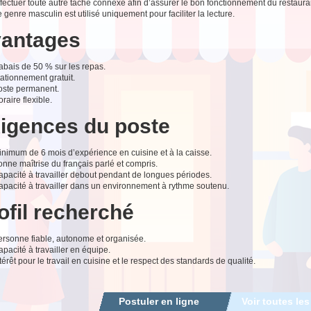
fectuer toute autre tâche connexe afin d’assurer le bon fonctionnement du restaura
 genre masculin est utilisé uniquement pour faciliter la lecture.
antages
abais de 50 % sur les repas.
ationnement gratuit.
oste permanent.
raire flexible.
igences du poste
inimum de 6 mois d’expérience en cuisine et à la caisse.
nne maîtrise du français parlé et compris.
apacité à travailler debout pendant de longues périodes.
apacité à travailler dans un environnement à rythme soutenu.
ofil recherché
ersonne fiable, autonome et organisée.
pacité à travailler en équipe.
térêt pour le travail en cuisine et le respect des standards de qualité.
Postuler en ligne
Voir toutes les