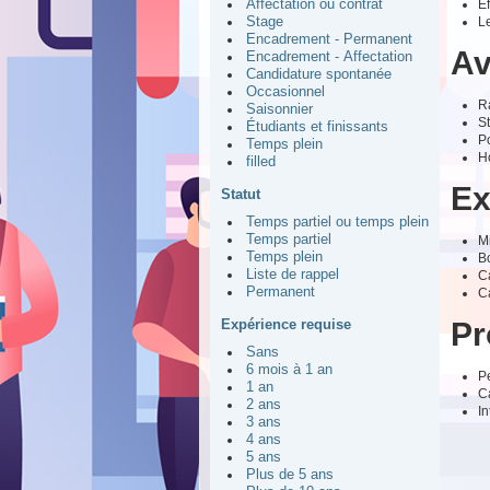
Ef
Affectation ou contrat
Le
Stage
Encadrement - Permanent
Av
Encadrement - Affectation
Candidature spontanée
Occasionnel
R
Saisonnier
St
Étudiants et finissants
P
Temps plein
Ho
filled
Ex
Statut
Temps partiel ou temps plein
Temps partiel
M
Temps plein
Bo
Liste de rappel
C
Permanent
C
Pr
Expérience requise
Sans
6 mois à 1 an
P
1 an
Ca
2 ans
In
3 ans
4 ans
5 ans
Plus de 5 ans