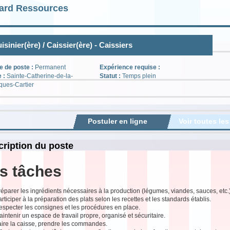
ard Ressources
isinier(ère) / Caissier(ère) - Caissiers
e de poste :
Permanent
Expérience requise :
e :
Sainte-Catherine-de-la-
Statut :
Temps plein
ques-Cartier
Postuler en ligne
Voir toutes les
ription du poste
s tâches
éparer les ingrédients nécessaires à la production (légumes, viandes, sauces, etc.)
rticiper à la préparation des plats selon les recettes et les standards établis.
especter les consignes et les procédures en place.
intenir un espace de travail propre, organisé et sécuritaire.
aire la caisse, prendre les commandes.