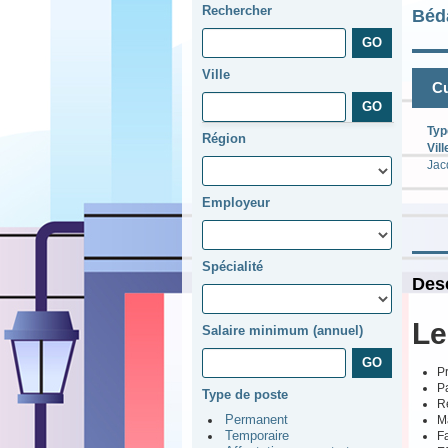
Rechercher
Béd
Ville
Cu
Typ
Région
Vill
Jac
Employeur
Spécialité
Desc
Le
Salaire minimum (annuel)
Pr
Pa
Type de poste
R
Ma
Permanent
F
Temporaire