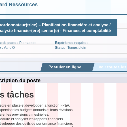
ard Ressources
ordonnateur(trice) – Planification financière et analyse /
alyste financier(ère) senior(e) - Finances et comptabilité
e de poste :
Permanent
Expérience requise :
e :
Val-d'Or
Statut :
Temps plein
Postuler en ligne
Voir toutes les
ription du poste
s tâches
ttre en place et développer la fonction FP&A.
perviser les budgets annuels et leurs révisions.
rer les prévisions trimestrielles.
oduire et analyser les rapports financiers.
évelopper des outils de performance financière.