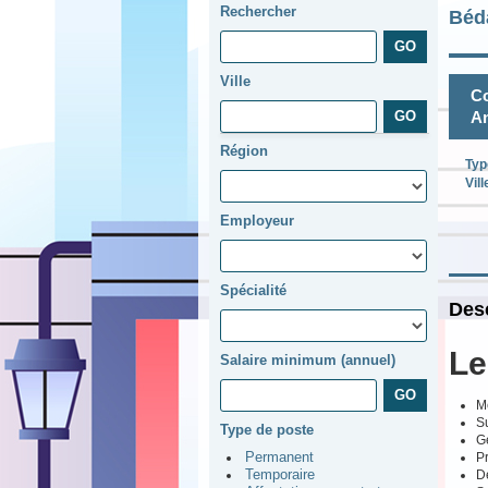
Rechercher
Béd
Ville
Co
An
Région
Typ
Vill
Employeur
Spécialité
Desc
Le
Salaire minimum (annuel)
Me
Su
Type de poste
Gé
Pr
Permanent
D
Temporaire