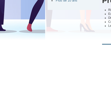
Pr
Plus de 10 ans
Ri
Ex
Di
C
Le