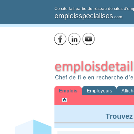
Ce site fait partie du réseau de sites d'em
emploisspecialises
.com
Emplois
Employeurs
Affich
Trouvez