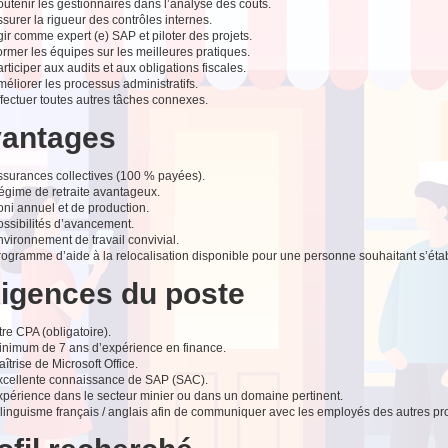
utenir les gestionnaires dans l’analyse des coûts.
surer la rigueur des contrôles internes.
ir comme expert (e) SAP et piloter des projets.
rmer les équipes sur les meilleures pratiques.
rticiper aux audits et aux obligations fiscales.
éliorer les processus administratifs.
fectuer toutes autres tâches connexes.
antages
ssurances collectives (100 % payées).
égime de retraite avantageux.
oni annuel et de production.
ossibilités d’avancement.
vironnement de travail convivial.
ogramme d’aide à la relocalisation disponible pour une personne souhaitant s’étab
igences du poste
tre CPA (obligatoire).
inimum de 7 ans d’expérience en finance.
îtrise de Microsoft Office.
xcellente connaissance de SAP (SAC).
xpérience dans le secteur minier ou dans un domaine pertinent.
ilinguisme français / anglais afin de communiquer avec les employés des autres p