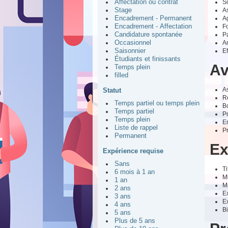
So
Affectation ou contrat
As
Stage
Ag
Encadrement - Permanent
Fo
Encadrement - Affectation
Pa
Candidature spontanée
Am
Occasionnel
Ef
Saisonnier
Étudiants et finissants
Av
Temps plein
filled
A
Statut
R
Temps partiel ou temps plein
B
Temps partiel
P
Temps plein
En
Liste de rappel
Pr
Permanent
Ex
Expérience requise
Sans
Ti
6 mois à 1 an
M
1 an
Ma
2 ans
E
3 ans
E
4 ans
B
5 ans
Plus de 5 ans