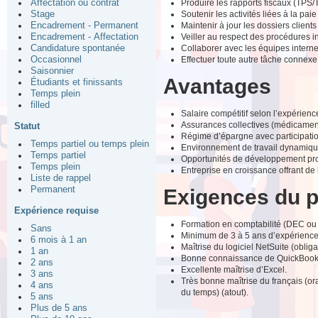
Produire les rapports fiscaux (TPS/
Affectation ou contrat
Soutenir les activités liées à la pa
Stage
Maintenir à jour les dossiers clients
Encadrement - Permanent
Veiller au respect des procédures 
Encadrement - Affectation
Collaborer avec les équipes interne
Candidature spontanée
Effectuer toute autre tâche connexe 
Occasionnel
Saisonnier
Avantages
Étudiants et finissants
Temps plein
filled
Salaire compétitif selon l’expérienc
Assurances collectives (médicaments
Statut
Régime d’épargne avec participatio
Temps partiel ou temps plein
Environnement de travail dynamique 
Temps partiel
Opportunités de développement pro
Temps plein
Entreprise en croissance offrant de l
Liste de rappel
Permanent
Exigences du 
Expérience requise
Formation en comptabilité (DEC ou 
Sans
Minimum de 3 à 5 ans d’expérience 
6 mois à 1 an
Maîtrise du logiciel NetSuite (obliga
1 an
Bonne connaissance de QuickBooks
2 ans
Excellente maîtrise d’Excel.
3 ans
Très bonne maîtrise du français (or
4 ans
du temps) (atout).
5 ans
Plus de 5 ans