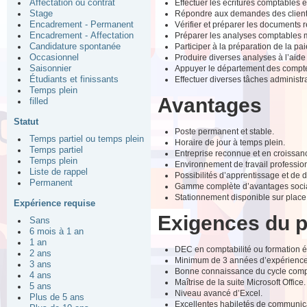
Effectuer les écritures comptables et
Affectation ou contrat
Répondre aux demandes des client(
Stage
Vérifier et préparer les documents r
Encadrement - Permanent
Préparer les analyses comptables 
Encadrement - Affectation
Participer à la préparation de la pai
Candidature spontanée
Produire diverses analyses à l’aide
Occasionnel
Appuyer le département des comptes
Saisonnier
Effectuer diverses tâches administr
Étudiants et finissants
Temps plein
Avantages
filled
Statut
Poste permanent et stable.
Temps partiel ou temps plein
Horaire de jour à temps plein.
Temps partiel
Entreprise reconnue et en croissan
Temps plein
Environnement de travail professionn
Liste de rappel
Possibilités d’apprentissage et de
Permanent
Gamme complète d’avantages soci
Stationnement disponible sur place
Expérience requise
Exigences du 
Sans
6 mois à 1 an
1 an
DEC en comptabilité ou formation é
2 ans
Minimum de 3 années d’expérience 
3 ans
Bonne connaissance du cycle comp
4 ans
Maîtrise de la suite Microsoft Office.
5 ans
Niveau avancé d’Excel.
Plus de 5 ans
Excellentes habiletés de communicati