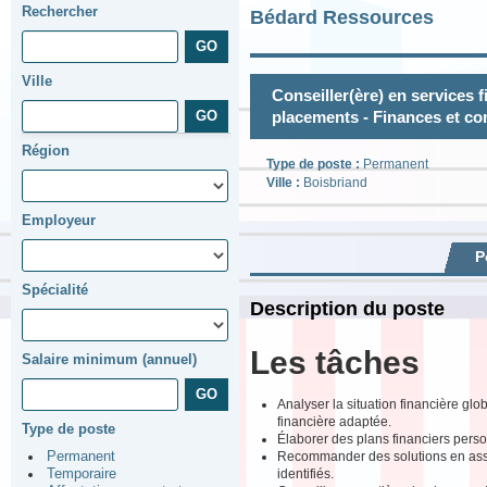
Rechercher
Bédard Ressources
Ville
Conseiller(ère) en services 
placements - Finances et co
Région
Type de poste :
Permanent
Ville :
Boisbriand
Employeur
P
Spécialité
Description du poste
Les tâches
Salaire minimum (annuel)
Analyser la situation financière glob
financière adaptée.
Type de poste
Élaborer des plans financiers person
Recommander des solutions en assur
Permanent
identifiés.
Temporaire