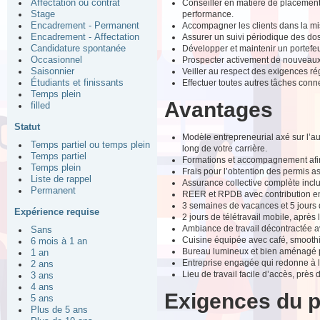
Conseiller en matière de placements
Affectation ou contrat
performance.
Stage
Accompagner les clients dans la mis
Encadrement - Permanent
Assurer un suivi périodique des dos
Encadrement - Affectation
Développer et maintenir un portefeui
Candidature spontanée
Prospecter activement de nouveaux 
Occasionnel
Veiller au respect des exigences ré
Saisonnier
Effectuer toutes autres tâches conn
Étudiants et finissants
Temps plein
Avantages
filled
Statut
Modèle entrepreneurial axé sur l’au
Temps partiel ou temps plein
long de votre carrière.
Temps partiel
Formations et accompagnement afin
Temps plein
Frais pour l’obtention des permis as
Liste de rappel
Assurance collective complète incl
Permanent
REER et RPDB avec contribution e
3 semaines de vacances et 5 jours
Expérience requise
2 jours de télétravail mobile, après
Ambiance de travail décontractée av
Sans
Cuisine équipée avec café, smoothi
6 mois à 1 an
Bureau lumineux et bien aménagé 
1 an
Entreprise engagée qui redonne à
2 ans
Lieu de travail facile d’accès, près
3 ans
4 ans
Exigences du 
5 ans
Plus de 5 ans