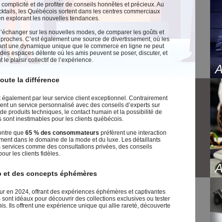
complicité et de profiter de conseils honnêtes et précieux. Au
cocktails, les Québécois sortent dans les centres commerciaux
en explorant les nouvelles tendances.
échanger sur les nouvelles modes, de comparer les goûts et
s proches. C’est également une source de divertissement, où les
 créant une dynamique unique que le commerce en ligne ne peut
 des espaces détente où les amis peuvent se poser, discuter, et
 le plaisir collectif de l’expérience.
toute la différence
 également par leur service client exceptionnel. Contrairement
ent un service personnalisé avec des conseils d’experts sur
de produits techniques, le contact humain et la possibilité de
s sont inestimables pour les clients québécois.
ntre que
65 % des consommateurs
préfèrent une interaction
ement dans le domaine de la mode et du luxe. Les détaillants
 services comme des consultations privées, des conseils
our les clients fidèles.
p et des concepts éphémères
our en 2024, offrant des expériences éphémères et captivantes
ont idéaux pour découvrir des collections exclusives ou tester
 Ils offrent une expérience unique qui allie rareté, découverte