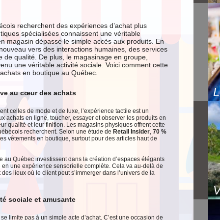
cois recherchent des expériences d’achat plus
tiques spécialisées connaissent une véritable
en magasin dépasse le simple accès aux produits. En
nouveau vers des interactions humaines, des services
 de qualité. De plus, le magasinage en groupe,
enu une véritable activité sociale. Voici comment cette
s achats en boutique au Québec.
L
ive au cœur des achats
t celles de mode et de luxe, l’expérience tactile est un
 achats en ligne, toucher, essayer et observer les produits en
qualité et leur finition. Les magasins physiques offrent cette
Québécois recherchent. Selon une étude de
Retail Insider
,
70 %
es vêtements en boutique, surtout pour des articles haut de
ve au Québec investissent dans la création d’espaces élégants
te en une expérience sensorielle complète. Cela va au-delà de
des lieux où le client peut s’immerger dans l’univers de la
ité sociale et amusante
e limite pas à un simple acte d’achat. C’est une occasion de