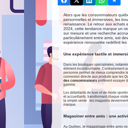
Alors que les consommateurs québé
personnelles et immersives, les bou
renaissance. Le retour aux achats 
2024, cette tendance marque un re
sur mesure et une recherche accrue
particulièrement entre amis, est dev
expérience renouvelée redéfinit le
Une expérience tactile et immers
Dans les boutiques spécialisées, notammen
élément incontournable. Contrairement aux
personne permet de mieux comprendre leur 
connexion directe aux produits que les 
des consommateurs
préfèrent essayer d
gamme.
Les détaillants de luxe et de mode sporti
et accueillants, transformant chaque visi
la simple vente : les magasins deviennent 
marque.
Magasiner entre amis : une activ
Au Québec, le magasinage entre amis ne s