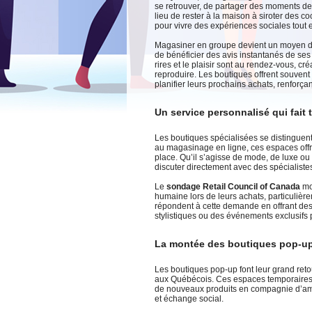
se retrouver, de partager des moments de 
lieu de rester à la maison à siroter des 
pour vivre des expériences sociales tout 
Magasiner en groupe devient un moyen d’
de bénéficier des avis instantanés de se
rires et le plaisir sont au rendez-vous,
reproduire. Les boutiques offrent souvent
planifier leurs prochains achats, renforçant
Un service personnalisé qui fait 
Les boutiques spécialisées se distinguent
au magasinage en ligne, ces espaces offr
place. Qu’il s’agisse de mode, de luxe ou 
discuter directement avec des spécialiste
Le
sondage Retail Council of Canada
mo
humaine lors de leurs achats, particulièr
répondent à cette demande en offrant des
stylistiques ou des événements exclusifs p
La montée des boutiques pop-u
Les boutiques pop-up font leur grand ret
aux Québécois. Ces espaces temporaires s
de nouveaux produits en compagnie d’amis.
et échange social.