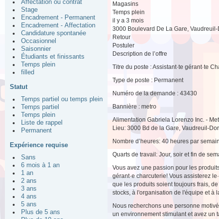
Affectation ou contrat
Magasins
Stage
Temps plein
Encadrement - Permanent
il y a 3 mois
Encadrement - Affectation
3000 Boulevard De La Gare, Vaudreuil
Candidature spontanée
Retour
Occasionnel
Postuler
Saisonnier
Description de l’offre
Étudiants et finissants
Temps plein
Titre du poste : Assistant·te gérant·te C
filled
Type de poste : Permanent
Statut
Numéro de la demande : 43430
Temps partiel ou temps plein
Bannière : metro
Temps partiel
Temps plein
Alimentation Gabriela Lorenzo Inc. - Me
Liste de rappel
Lieu: 3000 Bd de la Gare, Vaudreuil-Do
Permanent
Nombre d’heures: 40 heures par semai
Expérience requise
Quarts de travail: Jour, soir et fin de se
Sans
6 mois à 1 an
Vous avez une passion pour les produits
1 an
gérant·e charcuterie! Vous assisterez le
2 ans
que les produits soient toujours frais, 
3 ans
stocks, à l'organisation de l'équipe et à 
4 ans
5 ans
Nous recherchons une personne motivée e
Plus de 5 ans
un environnement stimulant et avez un tal