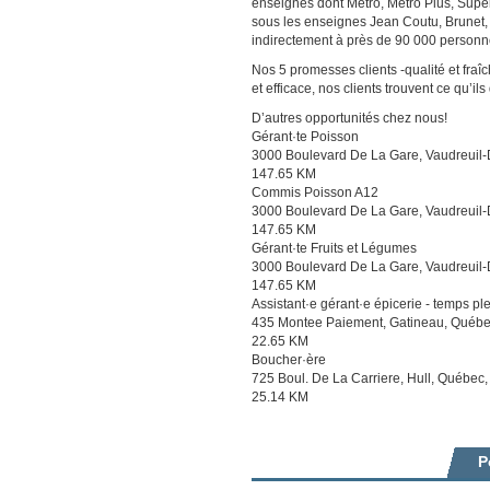
enseignes dont Metro, Metro Plus, Sup
sous les enseignes Jean Coutu, Brunet,
indirectement à près de 90 000 personn
Nos 5 promesses clients -qualité et fra
et efficace, nos clients trouvent ce qu’ils
D’autres opportunités chez nous!
Gérant·te Poisson
3000 Boulevard De La Gare, Vaudreuil
147.65 KM
Commis Poisson A12
3000 Boulevard De La Gare, Vaudreuil
147.65 KM
Gérant·te Fruits et Légumes
3000 Boulevard De La Gare, Vaudreuil
147.65 KM
Assistant·e gérant·e épicerie - temps pl
435 Montee Paiement, Gatineau, Québe
22.65 KM
Boucher·ère
725 Boul. De La Carriere, Hull, Québec
25.14 KM
P