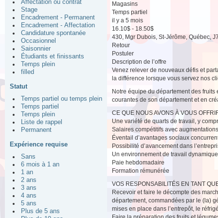
Affectation ou contrat
Magasins
Stage
Temps partiel
Encadrement - Permanent
il y a 5 mois
Encadrement - Affectation
16.10$ - 18.50$
Candidature spontanée
430, Mgr Dubois, St-Jérôme, Québec, J
Occasionnel
Retour
Saisonnier
Postuler
Étudiants et finissants
Description de l’offre
Temps plein
Venez relever de nouveaux défis et parta
filled
la différence lorsque vous servez nos cli
Statut
Notre équipe du département des fruits 
Temps partiel ou temps plein
courantes de son département et en créa
Temps partiel
CE QUE NOUS AVONS À VOUS OFFRIR
Temps plein
Une variété de quarts de travail, y compri
Liste de rappel
Salaires compétitifs avec augmentations
Permanent
Éventail d’avantages sociaux concurrent
Expérience requise
Possibilité d’avancement dans l’entrepr
Un environnement de travail dynamique a
Sans
Paie hebdomadaire
6 mois à 1 an
Formation rémunérée
1 an
2 ans
VOS RESPONSABILITÉS EN TANT QUE
3 ans
Recevoir et faire le décompte des marcha
4 ans
département, commandées par le (la) géra
5 ans
mises en place dans l’entrepôt, le réfrig
Plus de 5 ans
Faire la préparation des fruits et légume