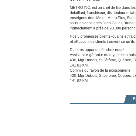
METRO INC. est un chef de file dans les
détaillant, franchiseur, distributeur et 
enseignes dont Metro, Metro Plus, Sup
sous les enseignes Jean Coutu, Brunet,
indirectement à près de 90 000 personn
Nos 5 promesses clients -qualité et fra
et efficace, nos clients trouvent ce qu’ils
D’autres opportunités chez nous!
Assistant·e-gérant·e du rayon de la poi
430, Mgr Dubois, St-Jérôme, Québec, J
141.82 KM
Commis du rayon de la poissonnerie
430, Mgr Dubois, St-Jérôme, Québec, J
141.82 KM
P