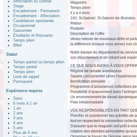
Affectation ou contrat
Magasins
Stage
Temps plein
Encadrement - Permanent
il y a 4 mois
Encadrement - Affectation
160, St-Gabriel, St-Gabriel-de-Brandon
Candidature spontanée
Retour
Occasionnel
Postuler
Saisonnier
Description de l’offre
Étudiants et finissants
Venez relever de nouveaux défis et parta
Temps plein
la différence lorsque vous servez nos cli
filled
Notre équipe du département du service
Statut
son département et en créant une expérie
Temps partiel ou temps plein
CE QUE NOUS AVONS À VOUS OFFRIR
Temps partiel
Régime de retraite avantageux
Temps plein
Salaire concurrentiel selon l’expérience
Liste de rappel
Bonification annuelle
Permanent
Programme d’assurances collectives pers
Expérience requise
Possibilité d’avancement dans l’entrepr
Un environnement de travail dynamique a
Sans
Paie hebdomadaire
6 mois à 1 an
1 an
VOS RESPONSABILITÉS EN TANT QUE
2 ans
Planifier et coordonner les activités de s
3 ans
tout en respectant la convention collecti
4 ans
S'assurer que le magasin soit prêt à rece
5 ans
rotation des denrées périssables qu'a
Plus de 5 ans
Organiser le travail de l’équipe selon l