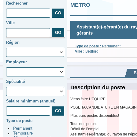
Rechercher
METRO
Ville
Assistant(e)-gérant(e) du ray
gérants
Région
Type de poste :
Permanent
Ville :
Bedford
Employeur
P
Spécialité
Description du poste
Viens faire L’ÉQUIPE
Salaire minimum (annuel)
POSE TA CANDIDATURE EN MAGASIN
Plusieurs postes disponibles!
Type de poste
Tous nos postes
Permanent
Détail de l’emploi
Temporaire
Assistant(e)-gérant(e) du rayon de l’épic