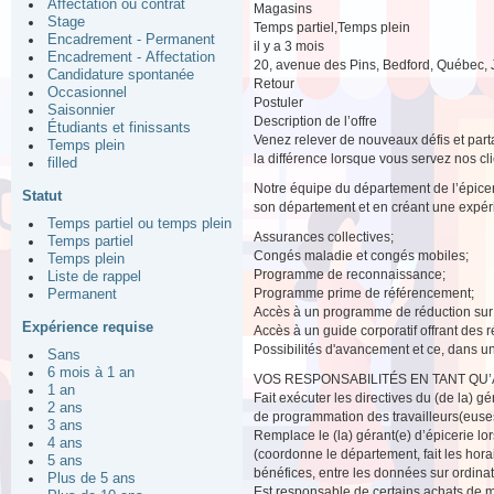
Affectation ou contrat
Magasins
Stage
Temps partiel,Temps plein
Encadrement - Permanent
il y a 3 mois
Encadrement - Affectation
20, avenue des Pins, Bedford, Québec,
Candidature spontanée
Retour
Occasionnel
Postuler
Saisonnier
Description de l’offre
Étudiants et finissants
Venez relever de nouveaux défis et parta
Temps plein
la différence lorsque vous servez nos cli
filled
Notre équipe du département de l’épicer
Statut
son département et en créant une expérie
Temps partiel ou temps plein
Assurances collectives;
Temps partiel
Congés maladie et congés mobiles;
Temps plein
Programme de reconnaissance;
Liste de rappel
Programme prime de référencement;
Permanent
Accès à un programme de réduction sur 
Expérience requise
Accès à un guide corporatif offrant des
Possibilités d'avancement et ce, dans u
Sans
6 mois à 1 an
VOS RESPONSABILITÉS EN TANT QU’A
1 an
Fait exécuter les directives du (de la) g
2 ans
de programmation des travailleurs(euses)
3 ans
Remplace le (la) gérant(e) d’épicerie lor
4 ans
(coordonne le département, fait les horai
5 ans
bénéfices, entre les données sur ordinate
Plus de 5 ans
Est responsable de certains achats de m