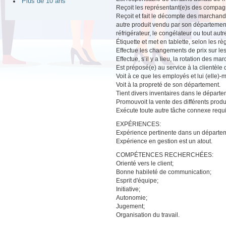
Plus de 10 ans
Reçoit les représentant(e)s des compagni
Reçoit et fait le décompte des marchandis
autre produit vendu par son département
réfrigérateur, le congélateur ou tout aut
Étiquette et met en tablette, selon les r
Effectue les changements de prix sur les t
Effectue, s’il y a lieu, la rotation des ma
Est préposé(e) au service à la clientèl
Voit à ce que les employés et lui (elle)
Voit à la propreté de son département.
Tient divers inventaires dans le départe
Promouvoit la vente des différents produi
Exécute toute autre tâche connexe requi
EXPÉRIENCES:
Expérience pertinente dans un départem
Expérience en gestion est un atout.
COMPÉTENCES RECHERCHÉES:
Orienté vers le client;
Bonne habileté de communication;
Esprit d'équipe;
Initiative;
Autonomie;
Jugement;
Organisation du travail.